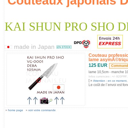
Couteaux japonais
KAI SHUN PRO SHO D
made in Japan
Couteau professi
lame asymÃ©triq
125 EUR
lame 10,5cm - manche 1
Infos currencies : +/- 820F
[ »
Attention : en ce moment, s
Le coût de l´envoi est fon
»
home page
»
voir votre commande