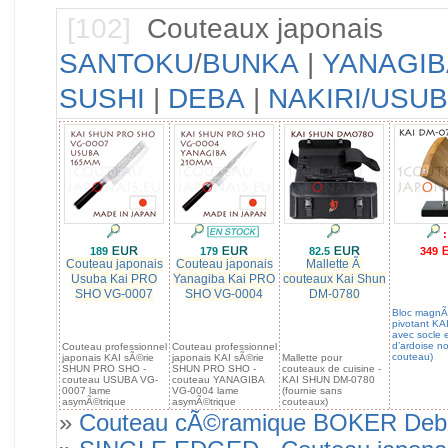
[102]
Couteaux japonais
SANTOKU
/
BUNKA
|
YANAGIB
SUSHI
|
DEBA
|
NAKIRI/USU
:
189
179
82.5
349
Couteau japonais
Couteau japonais
Mallette Ã
Usuba Kai PRO
Yanagiba Kai PRO
couteaux Kai Shun
SHO VG-0007
SHO VG-0004
DM-0780
Bloc magnÃ
pivotant KA
avec socle e
d’ardoise no
Couteau professionnel
Couteau professionnel
couteau)
japonais KAI sÃ©rie
japonais KAI sÃ©rie
Mallette pour
SHUN PRO SHO -
SHUN PRO SHO -
couteaux de cuisine -
couteau USUBA VG-
couteau YANAGIBA
KAI SHUN DM-0780
0007 lame
VG-0004 lame
(fournie sans
asymÃ©trique
asymÃ©trique
couteaux)
»
Couteau cÃ©ramique BOKER Deba