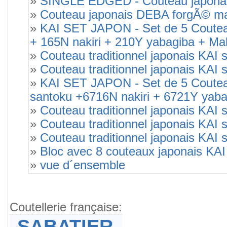
»
SINGLE EDGED - Couteau japonais
»
Couteau japonais DEBA forgÃ© ma
»
KAI SET JAPON - Set de 5 Coutea
+ 165N nakiri + 210Y yabagiba + M
»
Couteau traditionnel japonais 
»
Couteau traditionnel japonais 
»
KAI SET JAPON - Set de 5 Coutea
santoku +6716N nakiri + 6721Y yab
»
Couteau traditionnel japonais KA
»
Couteau traditionnel japonais KA
»
Couteau traditionnel japonais KA
»
Bloc avec 8 couteaux japonais K
»
vue d´ensemble
Coutellerie française:
SABATIER