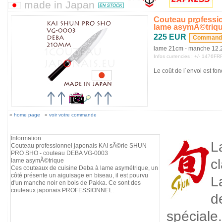
made in Japan
Couteau professi
lame asymÃ©triq
225 EUR
lame 21cm - manche 12
Infos currencies : +/- 1476
Le coût de l´envoi est fon
»
home page
»
voir votre commande
Information:
L
Couteau professionnel japonais KAI sÃ©rie SHUN
PRO SHO - couteau DEBA VG-0003
c
lame asymÃ©trique
Ces couteaux de cuisine Deba à lame asymétrique, un
côté présente un aiguisage en biseau, il est pourvu
L
d'un manche noir en bois de Pakka. Ce sont des
couteaux japonais PROFESSIONNEL.
d
spéciale.