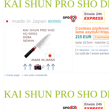
KAI SHUN PRO SHO D
made in Japan
Couteau professi
lame asymÃ©triq
215 EUR
lame 16,5cm - manche 1
Infos currencies : +/- 1410
[ »
Attention : en ce moment, s
Le coût de l´envoi est fon
»
home page
»
voir votre commande
KAI SHUN PRO SHO D