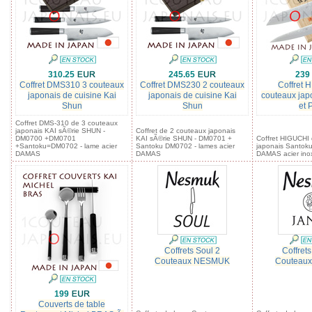
310.25
245.65
239
Coffret DMS310 3 couteaux
Coffret DMS230 2 couteaux
Coffret 
japonais de cuisine Kai
japonais de cuisine Kai
couteaux jap
Shun
Shun
et 
Coffret DMS-310 de 3 couteaux
japonais KAI sÃ©rie SHUN -
Coffret de 2 couteaux japonais
DM0700 +DM0701
KAI sÃ©rie SHUN - DM0701 +
Coffret HIGUCHI
+Santoku=DM0702 - lame acier
Santoku DM0702 - lames acier
japonais Santoku
DAMAS
DAMAS
DAMAS acier ino
Coffrets Soul 2
Coffret
Couteaux NESMUK
Couteau
199
Couverts de table