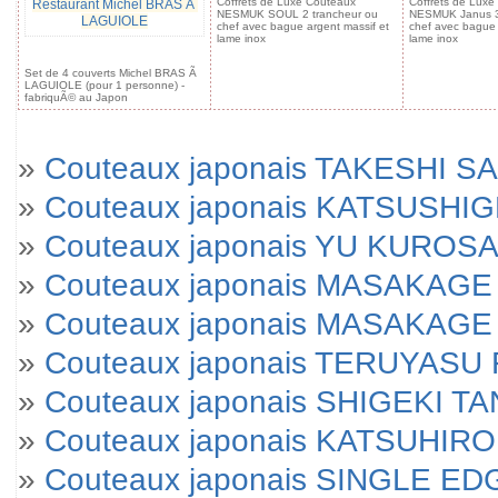
Coffrets de Luxe Couteaux
Coffrets de Luxe
Restaurant Michel BRAS Ã
NESMUK SOUL 2 trancheur ou
NESMUK Janus 3.
LAGUIOLE
chef avec bague argent massif et
chef avec bague 
lame inox
lame inox
Set de 4 couverts Michel BRAS Ã
LAGUIOLE (pour 1 personne) -
fabriquÃ© au Japon
»
Couteaux japonais TAKESHI SA
»
Couteaux japonais KATSUSHI
»
Couteaux japonais YU KUROSA
»
Couteaux japonais MASAKAGE 
»
Couteaux japonais MASAKAGE Yu
»
Couteaux japonais TERUYAS
»
Couteaux japonais SHIGEKI T
»
Couteaux japonais KATSUHIRO
»
Couteaux japonais SINGLE E