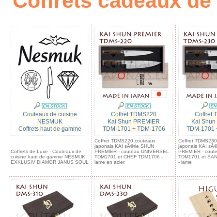
Coffrets cadeaux de
Couteaux de cuisine
Coffret TDMS220
Coffret
NESMUK
Kai Shun PREMIER
Kai Shu
Coffrets haut de gamme
TDM-1701 + TDM-1706
TDM-1701 
Coffret TDMS220 couteaux
Coffret TDMS230
japonais KAI sÃ©rie SHUN
japonais KAI sÃ
Coffrets de Luxe - Couteaux de
PREMIER - couteau UNIVERSEL
PREMIER - cout
cuisine haut de gamme NESMUK
TDM1701 et CHEF TDM1706 -
TDM1701 et SA
EXKLUSIV DIAMOR JANUS SOUL
lame en acier
- lame