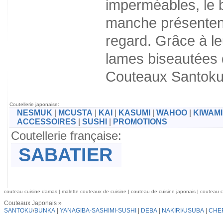
imperméables, le 
manche présentent
regard. Grâce à le
lames biseautées d
Couteaux Santoku
Coutellerie japonaise:
NESMUK
|
MCUSTA
|
KAI
|
KASUMI
|
WAHOO
|
KIWAMI
ACCESSOIRES
|
SUSHI
|
PROMOTIONS
Coutellerie française:
SABATIER
couteau cuisine damas | malette couteaux de cuisine | couteau de cuisine japonais | couteau cu
Couteaux Japonais »
SANTOKU
/
BUNKA
|
YANAGIBA-SASHIMI-SUSHI
|
DEBA
|
NAKIRI/USUBA
|
CHE