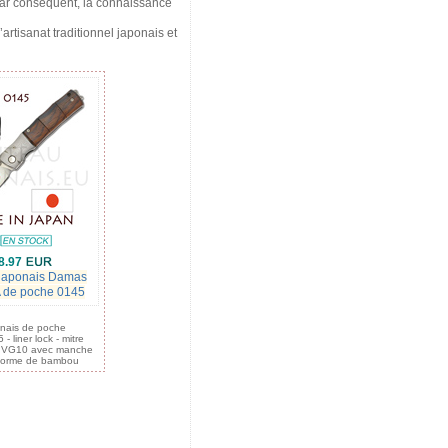
Par conséquent, la connaissance
artisanat traditionnel japonais et
8.97
japonais Damas
de poche 0145
nais de poche
 liner lock - mitre
 VG10 avec manche
forme de bambou