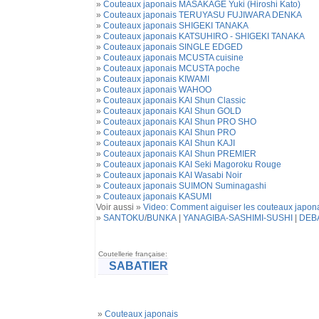
»
Couteaux japonais MASAKAGE Yuki (Hiroshi Kato)
»
Couteaux japonais TERUYASU FUJIWARA DENKA
»
Couteaux japonais SHIGEKI TANAKA
»
Couteaux japonais KATSUHIRO - SHIGEKI TANAKA
»
Couteaux japonais SINGLE EDGED
»
Couteaux japonais MCUSTA cuisine
»
Couteaux japonais MCUSTA poche
»
Couteaux japonais KIWAMI
»
Couteaux japonais WAHOO
»
Couteaux japonais KAI Shun Classic
»
Couteaux japonais KAI Shun GOLD
»
Couteaux japonais KAI Shun PRO SHO
»
Couteaux japonais KAI Shun PRO
»
Couteaux japonais KAI Shun KAJI
»
Couteaux japonais KAI Shun PREMIER
»
Couteaux japonais KAI Seki Magoroku Rouge
»
Couteaux japonais KAI Wasabi Noir
»
Couteaux japonais SUIMON Suminagashi
»
Couteaux japonais KASUMI
Voir aussi »
Video: Comment aiguiser les couteaux japon
»
SANTOKU
/
BUNKA
|
YANAGIBA-SASHIMI-SUSHI
|
DEB
Coutellerie française:
SABATIER
»
Couteaux japonais