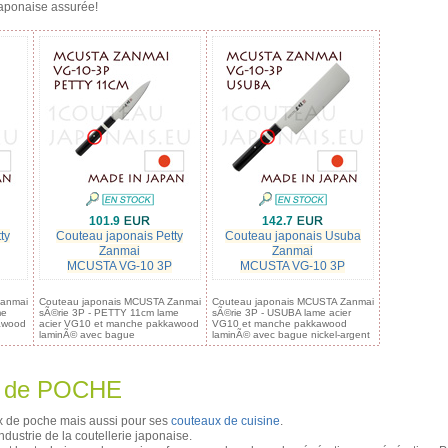
aponaise assurée!
101.9
142.7
ty
Couteau japonais Petty
Couteau japonais Usuba
Zanmai
Zanmai
MCUSTA VG-10 3P
MCUSTA VG-10 3P
Zanmai
Couteau japonais MCUSTA Zanmai
Couteau japonais MCUSTA Zanmai
me
sÃ©rie 3P - PETTY 11cm lame
sÃ©rie 3P - USUBA lame acier
awood
acier VG10 et manche pakkawood
VG10 et manche pakkawood
laminÃ© avec bague
laminÃ© avec bague nickel-argent
A de POCHE
x de poche mais aussi pour ses
couteaux de cuisine
.
industrie de la coutellerie japonaise.