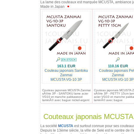
La lame des couteaux est marquée MCUSTA, ambiance j
Made in Japan
163.1
110.16
Couteau japonais Santoku
Couteau japonais Pet
Zanmai
Zanmai
MCUSTA VG-10 3P
MCUSTA VG-10 3P
Couteau japonais MCUSTA Zanmai
Couteau japonais MCUSTA 
sÃ©rie 3P - SANTOKU lame acier
sÃ©rie 3P - PETTY 15cm la
VG10 et manche pakkawood
acier VG10 et manche pakk
laminÃ© avec bague nickel-argent
laminÃ© avec bague
Couteaux japonais MCUST
La société
MCUSTA
est surtout connue pour ses couteau
Depuis le 13ème siècle, la ville de Seki est le centre de l’