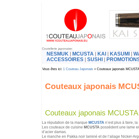
Coutellerie japonaise:
NESMUK
|
MCUSTA
|
KAI
|
KASUMI
|
W
ACCESSOIRES
|
SUSHI
|
PROMOTION
Vous êtes ici:
1 Couteau Japonais
> Couteaux japonais MCUSTA
Couteaux japonais MCUS
Couteaux japonais MCUSTA 
La réputation de la marque
MCUSTA
n’est plus à faire, l
Les couteaux de cuisine
MCUSTA
possèdent une lame en 
d’acier damas.
Le manche en Pakka noir laminé et de l’aliage Nickel-Ar