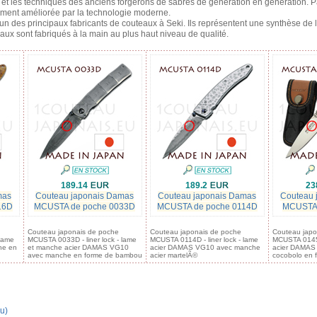
s et les techniques des anciens forgerons de sabres de génération en génération. 
mment améliorée par la technologie moderne.
un des principaux fabricants de couteaux à Seki. Ils représentent une synthèse de l’
eaux sont fabriqués à la main au plus haut niveau de qualité.
189.14
189.2
23
mas
Couteau japonais Damas
Couteau japonais Damas
Couteau 
16D
MCUSTA de poche 0033D
MCUSTA de poche 0114D
MCUSTA 
Couteau japonais de poche
Couteau japonais de poche
Couteau japo
 lame
MCUSTA 0033D - liner lock - lame
MCUSTA 0114D - liner lock - lame
MCUSTA 0145 -
he en
et manche acier DAMAS VG10
acier DAMAS VG10 avec manche
acier DAMAS
avec manche en forme de bambou
acier martelÃ©
cocobolo en 
u)