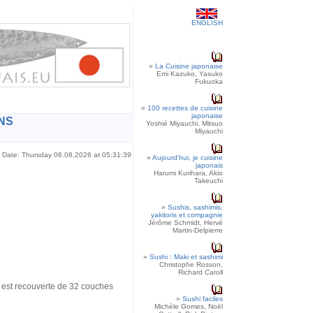
ENGLISH
»
La Cuisine japonaise
Emi Kazuko, Yasuko
Fukuoka
»
100 recettes de cuisine
japonaise
NS
Yoshié Miyauchi, Mitsuo
Miyauchi
Date: Thursday 06.08.2026 at 05:31:39
»
Aujourd'hui, je cuisine
japonais
Harumi Kurihara, Akio
Takeuchi
»
Sushis, sashimis,
yakitoris et compagnie
Jérôme Schmidt, Hervé
Martin-Delpierre
»
Sushi : Maki et sashimi
Christophe Rosson,
Richard Caroll
 est recouverte de 32 couches
»
Sushi faciles
Michèle Gomes, Noël