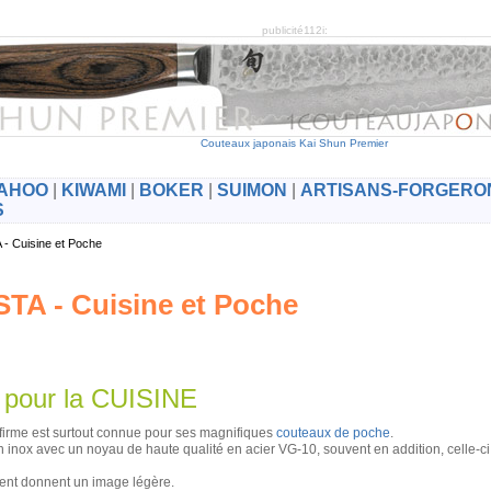
publicité112i:
Couteaux japonais Kai Shun Premier
AHOO
|
KIWAMI
|
BOKER
|
SUIMON
|
ARTISANS-FORGERO
S
 - Cuisine et Poche
TA - Cuisine et Poche
pour la CUISINE
a firme est surtout connue pour ses magnifiques
couteaux de poche
.
inox avec un noyau de haute qualité en acier VG-10, souvent en addition, celle-ci
gent donnent un image légère.