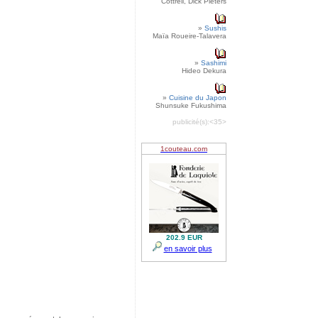
Cottrell, Dick Pieters
»
Sushis
Maïa Roueire-Talavera
»
Sashimi
Hideo Dekura
»
Cuisine du Japon
Shunsuke Fukushima
publicité(s):
<35>