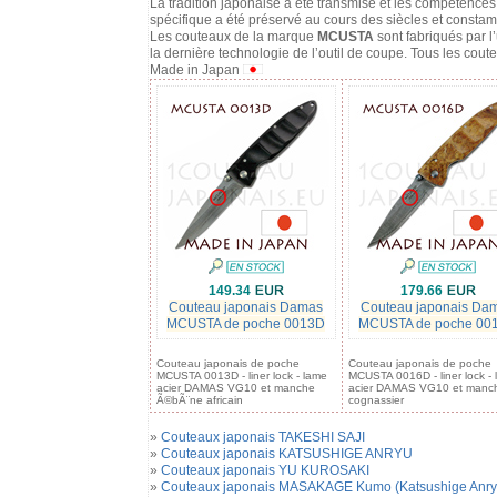
La tradition japonaise a été transmise et les compétence
spécifique a été préservé au cours des siècles et consta
Les couteaux de la marque
MCUSTA
sont fabriqués par l’
la dernière technologie de l’outil de coupe. Tous les cout
Made in Japan
149.34
179.66
Couteau japonais Damas
Couteau japonais Da
MCUSTA de poche 0013D
MCUSTA de poche 00
Couteau japonais de poche
Couteau japonais de poche
MCUSTA 0013D - liner lock - lame
MCUSTA 0016D - liner lock -
acier DAMAS VG10 et manche
acier DAMAS VG10 et manc
Ã©bÃ¨ne africain
cognassier
»
Couteaux japonais TAKESHI SAJI
»
Couteaux japonais KATSUSHIGE ANRYU
»
Couteaux japonais YU KUROSAKI
»
Couteaux japonais MASAKAGE Kumo (Katsushige Anry