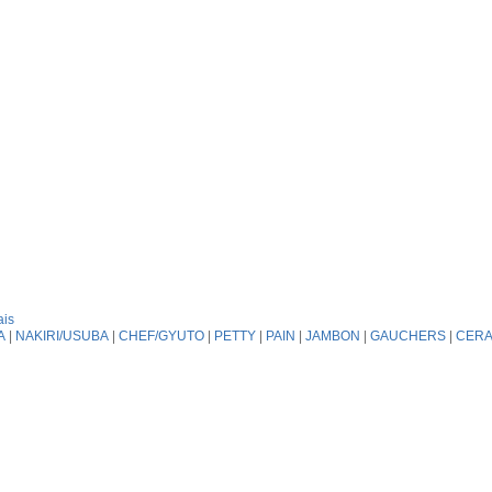
ais
A
|
NAKIRI/USUBA
|
CHEF/GYUTO
|
PETTY
|
PAIN
|
JAMBON
|
GAUCHERS
|
CERA