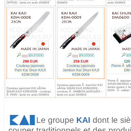
OFFICE - lame en acier DAMAS
DAMAS
acier DAMAS
:::::
:::::
299
259
125
Couteau japonais
Couteau japonais
Pierre Ã aff
Pain Kai Shun KAJI
Jambon Kai Shun KAJI
DM-
KDM-0008
KDM-0009
Pierre Ã aiguise
SHUN DM-0600 po
Couteau japonais Ã trancher KAI
lames grains 1 f
Couteau japonais KAI sÃ©rie
sÃ©rie SHUN KAJI KDM-0009 -
6000 - Ã utiliser
SHUN KAJI KDM-0008 - couteau
couteau Ã JAMBON alvÃ©olÃ© -
Ã PAIN - lame en acier DAMAS
lame en acier DAMAS
Le groupe
KAI
dont le si
couper traditionnels et des produ