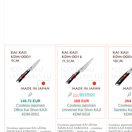
:::::
148.75
169
264
Couteau japonais
Couteau japonais
Couteau
Office Kai Shun KAJI
Universel Kai Shun KAJI
Santoku Ka
KDM-0001
KDM-0016
KDM
Couteau japonais KAI sÃ©rie
Couteau japonais
Couteau japonais KAI sÃ©rie
SHUN KAJI KDM-0016 - couteau
SHUN KAJI KDM-
SHUN KAJI KDM-0001 - couteau
UNIVERSEL - lame en acier
SANTOKU alvÃ©o