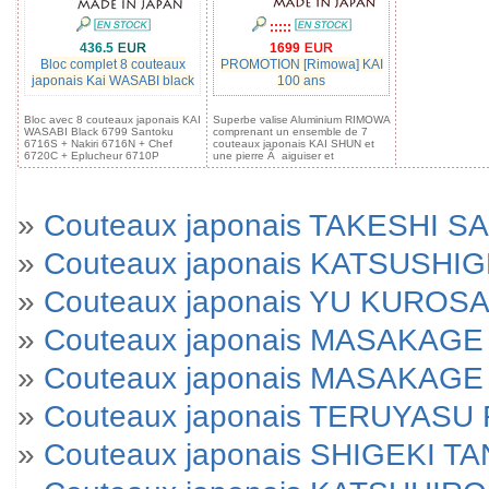
:::::
436.5
1699
Bloc complet 8 couteaux
PROMOTION [Rimowa] KAI
japonais Kai WASABI black
100 ans
Bloc avec 8 couteaux japonais KAI
Superbe valise Aluminium RIMOWA
WASABI Black 6799 Santoku
comprenant un ensemble de 7
6716S + Nakiri 6716N + Chef
couteaux japonais KAI SHUN et
6720C + Eplucheur 6710P
une pierre Ã aiguiser et
»
Couteaux japonais TAKESHI SA
»
Couteaux japonais KATSUSHI
»
Couteaux japonais YU KUROSA
»
Couteaux japonais MASAKAGE 
»
Couteaux japonais MASAKAGE Yu
»
Couteaux japonais TERUYAS
»
Couteaux japonais SHIGEKI T