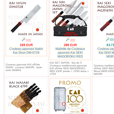
:::::
:::::
169
290
63.7
Couteau japonais Nakiri
Mallette de Couteaux
Couteau jap
Kai Shun DM-0728
japonais Kai SEKI
Kai SEKI
MAGOROKU RED
MGR
KAI SET JAPON - Set de 5
Couteau japonais KAI sÃ©rie
Couteaux traditionnels japonais
Couteau traditio
SHUN - couteau NAKIRI - lame
KAI sÃ©rie SEKI MAGOROKU
sÃ©rie SEKI M
acier DAMAS
RED 100P peeler + 155D deba +
Wood MGR-165N 
170S
NAKIRI