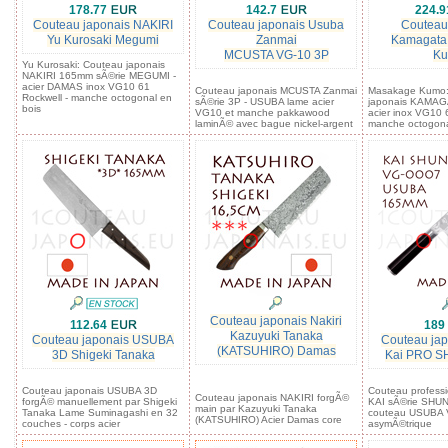
178.77
142.7
224.
Couteau japonais NAKIRI
Couteau japonais Usuba
Couteau
Yu Kurosaki Megumi
Zanmai
Kamagata
MCUSTA VG-10 3P
K
Yu Kurosaki: Couteau japonais
NAKIRI 165mm sÃ©rie MEGUMI -
acier DAMAS inox VG10 61
Couteau japonais MCUSTA Zanmai
Masakage Kumo:
Rockwell - manche octogonal en
sÃ©rie 3P - USUBA lame acier
japonais KAMAG
bois
VG10 et manche pakkawood
acier inox VG10 
laminÃ© avec bague nickel-argent
manche octogona
Couteau japonais Nakiri
112.64
189
Kazuyuki Tanaka
Couteau japonais USUBA
Couteau ja
(KATSUHIRO) Damas
3D Shigeki Tanaka
Kai PRO S
Couteau japonais USUBA 3D
Couteau professi
Couteau japonais NAKIRI forgÃ©
forgÃ© manuellement par Shigeki
KAI sÃ©rie SHU
main par Kazuyuki Tanaka
Tanaka Lame Suminagashi en 32
couteau USUBA 
(KATSUHIRO) Acier Damas core
couches - corps acier
asymÃ©trique