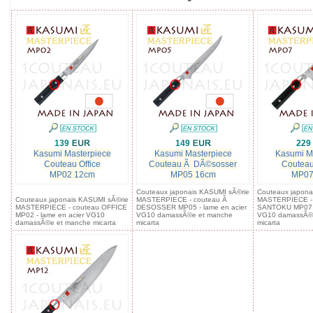
139
149
229
Kasumi Masterpiece
Kasumi Masterpiece
Kasumi M
Couteau Office
Couteau Ã DÃ©sosser
Couteau
MP02 12cm
MP05 16cm
MP07
Couteaux japonais KASUMI sÃ©rie
Couteaux japona
Couteaux japonais KASUMI sÃ©rie
MASTERPIECE - couteau Ã
MASTERPIECE -
MASTERPIECE - couteau OFFICE
DESOSSER MP05 - lame en acier
SANTOKU MP07 -
MP02 - lame en acier VG10
VG10 damassÃ©e et manche
VG10 damassÃ©
damassÃ©e et manche micarta
micarta
micarta