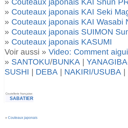
»
Couteaux japonais KAI Shun 
»
Couteaux japonais KAI Seki M
»
Couteaux japonais KAI Wasabi 
»
Couteaux japonais SUIMON Su
»
Couteaux japonais KASUMI
Voir aussi »
Video: Comment aigui
»
SANTOKU
/
BUNKA
|
YANAGIBA
SUSHI
|
DEBA
|
NAKIRI/USUBA
|
Coutellerie française:
SABATIER
»
Couteaux japonais