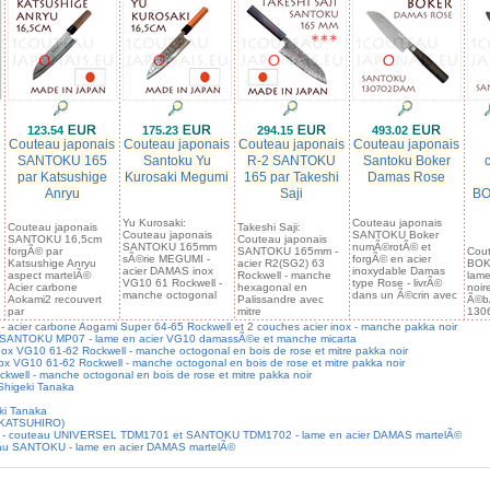
123.54
175.23
294.15
493.02
Couteau japonais
Couteau japonais
Couteau japonais
Couteau japonais
SANTOKU 165
Santoku Yu
R-2 SANTOKU
Santoku Boker
par Katsushige
Kurosaki Megumi
165 par Takeshi
Damas Rose
Anryu
Saji
BO
Yu Kurosaki:
Couteau japonais
Couteau japonais
Takeshi Saji:
Couteau japonais
SANTOKU Boker
SANTOKU 16,5cm
Couteau japonais
SANTOKU 165mm
numÃ©rotÃ© et
forgÃ© par
SANTOKU 165mm -
Cou
sÃ©rie MEGUMI -
forgÃ© en acier
Katsushige Anryu
acier R2(SG2) 63
BOK
acier DAMAS inox
inoxydable Damas
aspect martelÃ©
Rockwell - manche
lam
VG10 61 Rockwell -
type Rose - livrÃ©
Acier carbone
hexagonal en
noir
manche octogonal
dans un Ã©crin avec
Aokami2 recouvert
Palissandre avec
Ã©bÃ
par
mitre
130
cier carbone Aogami Super 64-65 Rockwell et 2 couches acier inox - manche pakka noir
SANTOKU MP07 - lame en acier VG10 damassÃ©e et manche micarta
 VG10 61-62 Rockwell - manche octogonal en bois de rose et mitre pakka noir
VG10 61-62 Rockwell - manche octogonal en bois de rose et mitre pakka noir
well - manche octogonal en bois de rose et mitre pakka noir
higeki Tanaka
ki Tanaka
 (KATSUHIRO)
R - couteau UNIVERSEL TDM1701 et SANTOKU TDM1702 - lame en acier DAMAS martelÃ©
au SANTOKU - lame en acier DAMAS martelÃ©