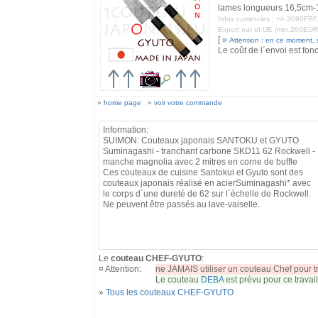
lames longueurs 16,5cm-
Infos currencies : +/- 3090F
Export out of UE (min.200EUR
[ »
Attention : en ce moment, st
Le coût de l´envoi est fon
»
home page
»
voir votre commande
Information:
SUIMON: Couteaux japonais SANTOKU et GYUTO
Suminagashi - tranchant carbone SKD11 62 Rockwell -
manche magnolia avec 2 mitres en corne de buffle
Ces couteaux de cuisine Santokui et Gyuto sont des
couteaux japonais réalisé en acierSuminagashi* avec
le corps d´une dureté de 62 sur l´échelle de Rockwell.
Ne peuvent être passés au lave-vaiselle.
Le
couteau CHEF-GYUTO
:
¤ Attention:
ne JAMAIS utiliser un couteau Chef pour tr
Le couteau
DEBA
est prévu pour ce travail
»
Tous les couteaux CHEF-GYUTO