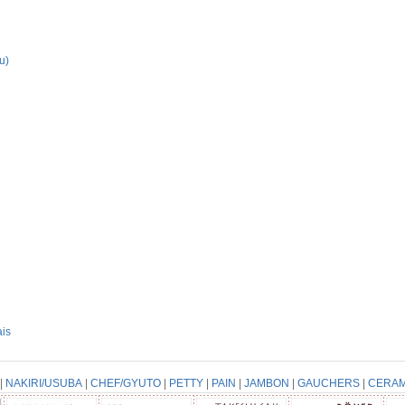
u)
is
|
NAKIRI/USUBA
|
CHEF/GYUTO
|
PETTY
|
PAIN
|
JAMBON
|
GAUCHERS
|
CERAM