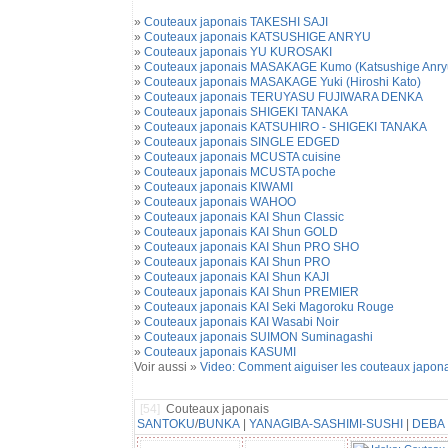
»
Couteaux japonais TAKESHI SAJI
»
Couteaux japonais KATSUSHIGE ANRYU
»
Couteaux japonais YU KUROSAKI
»
Couteaux japonais MASAKAGE Kumo (Katsushige Anry
»
Couteaux japonais MASAKAGE Yuki (Hiroshi Kato)
»
Couteaux japonais TERUYASU FUJIWARA DENKA
»
Couteaux japonais SHIGEKI TANAKA
»
Couteaux japonais KATSUHIRO - SHIGEKI TANAKA
»
Couteaux japonais SINGLE EDGED
»
Couteaux japonais MCUSTA cuisine
»
Couteaux japonais MCUSTA poche
»
Couteaux japonais KIWAMI
»
Couteaux japonais WAHOO
»
Couteaux japonais KAI Shun Classic
»
Couteaux japonais KAI Shun GOLD
»
Couteaux japonais KAI Shun PRO SHO
»
Couteaux japonais KAI Shun PRO
»
Couteaux japonais KAI Shun KAJI
»
Couteaux japonais KAI Shun PREMIER
»
Couteaux japonais KAI Seki Magoroku Rouge
»
Couteaux japonais KAI Wasabi Noir
»
Couteaux japonais SUIMON Suminagashi
»
Couteaux japonais KASUMI
Voir aussi »
Video: Comment aiguiser les couteaux japona
[54]
Couteaux japonais
SANTOKU
/
BUNKA
|
YANAGIBA-SASHIMI-SUSHI
|
DEBA