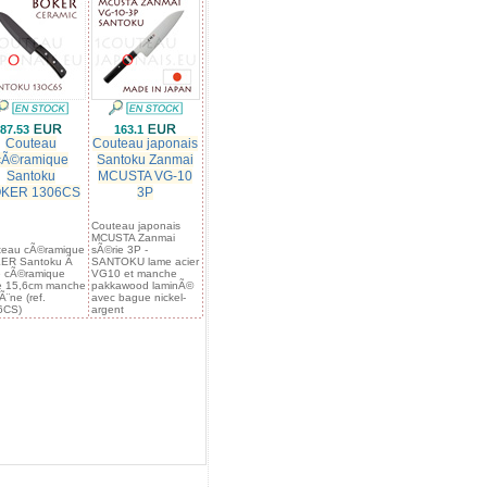
87.53
163.1
Couteau
Couteau japonais
cÃ©ramique
Santoku Zanmai
Santoku
MCUSTA VG-10
KER 1306CS
3P
Couteau japonais
MCUSTA Zanmai
teau cÃ©ramique
sÃ©rie 3P -
ER Santoku Ã
SANTOKU lame acier
e cÃ©ramique
VG10 et manche
e 15,6cm manche
pakkawood laminÃ©
¨ne (ref.
avec bague nickel-
6CS)
argent