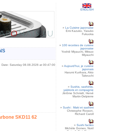
ENGLISH
»
La Cuisine japonaise
Emi Kazuko, Yasuko
Fukuoka
»
100 recettes de cuisine
japonaise
NS
Yoshié Miyauchi, Mitsuo
Miyauchi
Date: Saturday 08.08.2026 at 00:47:00
»
Aujourd'hui, je cuisine
japonais
Harumi Kurihara, Akio
Takeuchi
»
Sushis, sashimis,
yakitoris et compagnie
Jérôme Schmidt, Hervé
Martin-Delpierre
»
Sushi : Maki et sashimi
Christophe Rosson,
Richard Caroll
arbone SKD11 62
»
Sushi faciles
Michèle Gomes, Noël