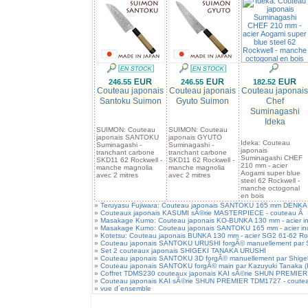
246.55
246.55
182.52
Couteau japonais
Couteau japonais
Couteau japonais
Santoku Suimon
Gyuto Suimon
Chef
Suminagashi
Ideka
SUIMON: Couteau
SUIMON: Couteau
japonais SANTOKU
japonais GYUTO
Ideka: Couteau
Suminagashi -
Suminagashi -
japonais
tranchant carbone
tranchant carbone
Suminagashi CHEF
SKD11 62 Rockwell -
SKD11 62 Rockwell -
210 mm - acier
manche magnolia
manche magnolia
Aogami super blue
avec 2 mitres
avec 2 mitres
steel 62 Rockwell -
manche octogonal
en bois
»
Teruyasu Fujiwara: Couteau japonais SANTOKU 165 mm DENKA - a
»
Couteaux japonais KASUMI sÃ©rie MASTERPIECE - couteau Ã 
»
Masakage Kumo: Couteau japonais KO-BUNKA 130 mm - acier inox
»
Masakage Kumo: Couteau japonais SANTOKU 165 mm - acier inox 
»
Kotetsu: Couteau japonais BUNKA 130 mm - acier SG2 61-62 Rock
»
Couteau japonais SANTOKU URUSHI forgÃ© manuellement par S
»
Set 2 couteaux japonais SHIGEKI TANAKA URUSHI
»
Couteau japonais SANTOKU 3D forgÃ© manuellement par Shige
»
Couteau japonais SANTOKU forgÃ© main par Kazuyuki Tanaka
»
Coffret TDMS230 couteaux japonais KAI sÃ©rie SHUN PREMIE
»
Couteau japonais KAI sÃ©rie SHUN PREMIER TDM1727 - coute
»
vue d´ensemble