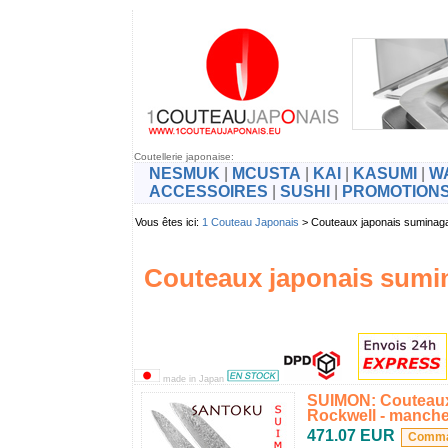
Coutellerie japonaise:
NESMUK
|
MCUSTA
|
KAI
|
KASUMI
|
W
ACCESSOIRES
|
SUSHI
|
PROMOTION
Vous êtes ici:
1 Couteau Japonais
> Couteaux japonais sumin
Couteaux japonais sum
made in Japan
SUIMON: Couteaux
Rockwell - manche 
471.07 EUR