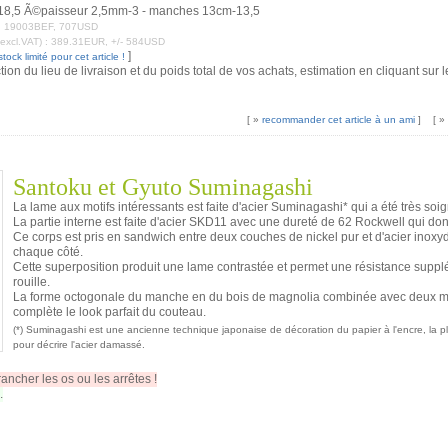
18,5 Ã©paisseur 2,5mm-3 - manches 13cm-13,5
RF, 19003BEF, 707USD
excl.VAT) : 389.31EUR, +/- 584USD
]
ock limité pour cet article !
ction du lieu de livraison et du poids total de vos achats, estimation en cliquant su
[ »
recommander cet article à un ami
]
[ »
Santoku et Gyuto Suminagashi
La lame aux motifs intéressants est faite d'acier Suminagashi* qui a été très so
La partie interne est faite d'acier SKD11 avec une dureté de 62 Rockwell qui don
Ce corps est pris en sandwich entre deux couches de nickel pur et d'acier inoxy
chaque côté.
Cette superposition produit une lame contrastée et permet une résistance supplém
rouille.
La forme octogonale du manche en du bois de magnolia combinée avec deux mitr
complète le look parfait du couteau.
(*) Suminagashi est une ancienne technique japonaise de décoration du papier à l'encre, la plus
pour décrire l'acier damassé.
ancher les os ou les arrêtes !
.