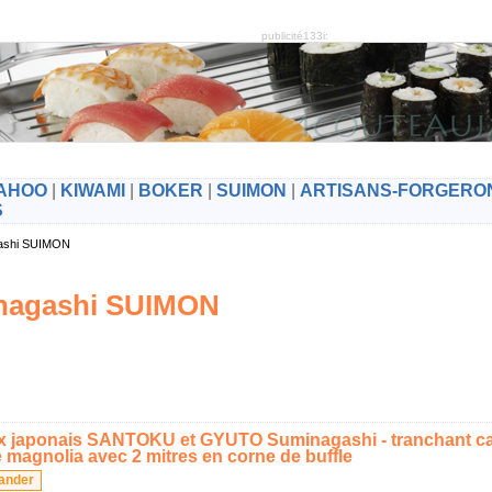
publicité133i:
AHOO
|
KIWAMI
|
BOKER
|
SUIMON
|
ARTISANS-FORGERO
S
agashi SUIMON
inagashi SUIMON
 japonais SANTOKU et GYUTO Suminagashi - tranchant c
magnolia avec 2 mitres en corne de buffle