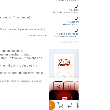
Cottrell, Dick Pieters
»
Sushis
Maïa Roueire-Talavera
r le bouton [Commander].
»
Sashimi
Hideo Dekura
Nous contacter à propos de cet article
]
»
Cuisine du Japon
»
infos livraison
Shunsuke Fukushima
publicité(s):
<12>
igneusement polie.
ne un tranchant parfait.
dable, un total de 32 couches de
entaire à la rupture et à la
es en corne de buffle véritable
 vielle forme de marbrure, utilisé ici