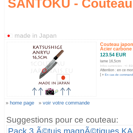
SANTOKU - Couteau
made in Japan
Couteau japon
Acier carbone 
123.54 EUR
lame 16,5cm
Infos currencies : +/-
Attention : en ce mom
[ »
En cas de command
»
home page
»
voir votre commande
Suggestions pour ce couteau:
Pack 3 Ã©tuis magnÃ©tiques KA