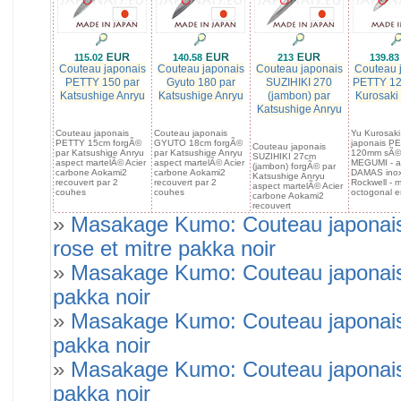
115.02
140.58
213
139.8
Couteau japonais
Couteau japonais
Couteau japonais
Couteau 
PETTY 150 par
Gyuto 180 par
SUZIHIKI 270
PETTY 12
Katsushige Anryu
Katsushige Anryu
(jambon) par
Kurosaki
Katsushige Anryu
Couteau japonais
Couteau japonais
Yu Kurosaki
PETTY 15cm forgÃ©
GYUTO 18cm forgÃ©
japonais P
Couteau japonais
par Katsushige Anryu
par Katsushige Anryu
120mm sÃ©r
SUZIHIKI 27cm
aspect martelÃ© Acier
aspect martelÃ© Acier
MEGUMI - a
(jambon) forgÃ© par
carbone Aokami2
carbone Aokami2
DAMAS ino
Katsushige Anryu
recouvert par 2
recouvert par 2
Rockwell - 
aspect martelÃ© Acier
couhes
couhes
octogonal e
carbone Aokami2
recouvert
»
Masakage Kumo: Couteau japonais
rose et mitre pakka noir
»
Masakage Kumo: Couteau japonais 
pakka noir
»
Masakage Kumo: Couteau japonais
pakka noir
»
Masakage Kumo: Couteau japonais
pakka noir