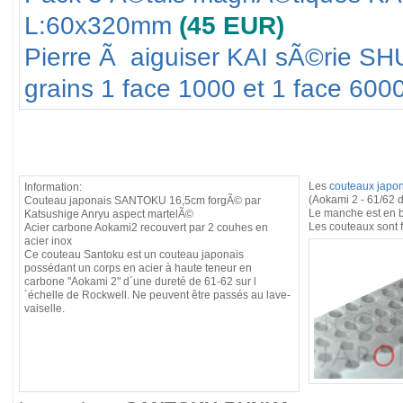
L:60x320mm
(45 EUR)
Pierre Ã aiguiser KAI sÃ©rie SH
grains 1 face 1000 et 1 face 6000
Les
couteaux japon
Information:
(Aokami 2 - 61/62 d
Couteau japonais SANTOKU 16,5cm forgÃ© par
Le manche est en b
Katsushige Anryu aspect martelÃ©
Les couteaux sont 
Acier carbone Aokami2 recouvert par 2 couhes en
acier inox
Ce couteau Santoku est un couteau japonais
possédant un corps en acier à haute teneur en
carbone "Aokami 2" d´une dureté de 61-62 sur l
´échelle de Rockwell. Ne peuvent être passés au lave-
vaiselle.