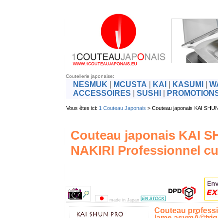
Coutellerie japonaise:
NESMUK
|
MCUSTA
|
KAI
|
KASUMI
|
W
ACCESSOIRES
|
SUSHI
|
PROMOTION
Vous êtes ici:
1 Couteau Japonais
> Couteau japonais KAI SH
Couteau japonais KAI 
NAKIRI Professionnel 
made in Japan
Couteau profess
lame asymÃ©triq