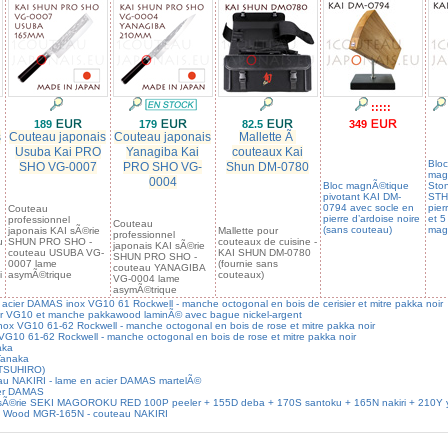
:::::
189
179
82.5
349
s
Couteau japonais
Couteau japonais
Mallette Ã
Usuba Kai PRO
Yanagiba Kai
couteaux Kai
Bloc
SHO VG-0007
PRO SHO VG-
Shun DM-0780
mag
0004
Bloc magnÃ©tique
Sto
pivotant KAI DM-
STH-
0794 avec socle en
pier
Couteau
pierre d’ardoise noire
et 5
professionnel
Couteau
(sans couteau)
mag
japonais KAI sÃ©rie
Mallette pour
professionnel
u
SHUN PRO SHO -
couteaux de cuisine -
japonais KAI sÃ©rie
couteau USUBA VG-
KAI SHUN DM-0780
SHUN PRO SHO -
0007 lame
(fournie sans
couteau YANAGIBA
i
asymÃ©trique
couteaux)
VG-0004 lame
asymÃ©trique
ier DAMAS inox VG10 61 Rockwell - manche octogonal en bois de cerisier et mitre pakka noir
r VG10 et manche pakkawood laminÃ© avec bague nickel-argent
 VG10 61-62 Rockwell - manche octogonal en bois de rose et mitre pakka noir
10 61-62 Rockwell - manche octogonal en bois de rose et mitre pakka noir
aka
Tanaka
ATSUHIRO)
u NAKIRI - lame en acier DAMAS martelÃ©
ier DAMAS
AI sÃ©rie SEKI MAGOROKU RED 100P peeler + 155D deba + 170S santoku + 165N nakiri + 210Y 
d Wood MGR-165N - couteau NAKIRI