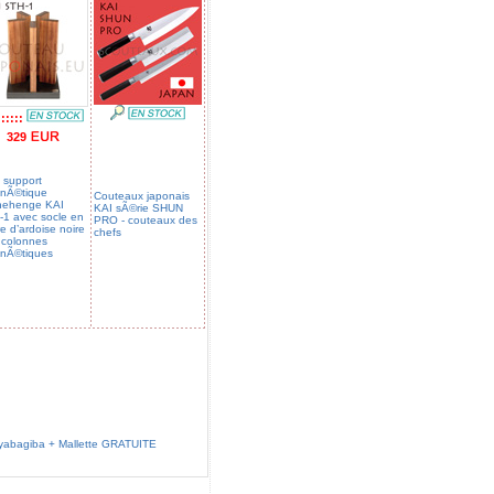
:::::
329
 support
nÃ©tique
Couteaux japonais
nehenge KAI
KAI sÃ©rie SHUN
1 avec socle en
PRO - couteaux des
re d’ardoise noire
chefs
 colonnes
nÃ©tiques
yabagiba + Mallette GRATUITE