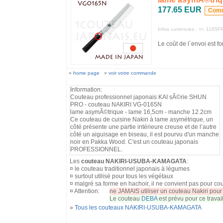
177.65 EUR
Infos currencies : +/- 116
Le coût de l´envoi est f
»
home page
»
voir votre commande
Information:
Couteau professionnel japonais KAI sÃ©rie SHUN
PRO - couteau NAKIRI VG-0165N
lame asymÃ©trique - lame 16,5cm - manche 12.2cm
Ce couteau de cuisine Nakiri à lame asymétrique, un
côté présente une partie intérieure creuse et de l’autre
côté un aiguisage en biseau, il est pourvu d'un manche
noir en Pakka Wood. C'est un couteau japonais
PROFESSIONNEL.
Les
couteau NAKIRI-USUBA-KAMAGATA
:
¤ le couteau traditionnel japonais à légumes
¤ surtout utilisé pour tous les végétaux
¤ malgré sa forme en hachoir, il ne convient pas pour co
¤ Attention:
ne JAMAIS utiliser un couteau Nakiri pour t
Le couteau
DEBA
est prévu pour ce travail
»
Tous les couteaux NAKIRI-USUBA-KAMAGATA