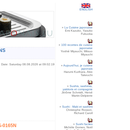
ENGLISH
»
La Cuisine japonaise
Emi Kazuko, Yasuko
Fukuoka
»
100 recettes de cuisine
japonaise
NS
Yoshié Miyauchi, Mitsuo
Miyauchi
Date: Saturday 08.08.2026 at 09:02:19
»
Aujourd'hui, je cuisine
japonais
Harumi Kurihara, Akio
Takeuchi
»
Sushis, sashimis,
yakitoris et compagnie
Jérôme Schmidt, Hervé
Martin-Delpierre
»
Sushi : Maki et sashimi
Christophe Rosson,
Richard Caroll
»
Sushi faciles
G-0165N
Michèle Gomes, Noël