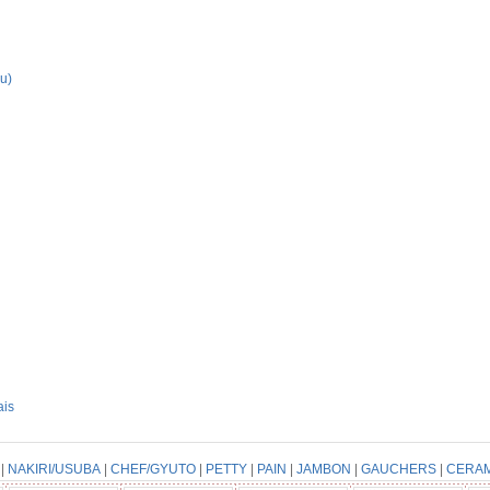
u)
ais
|
NAKIRI/USUBA
|
CHEF/GYUTO
|
PETTY
|
PAIN
|
JAMBON
|
GAUCHERS
|
CERA