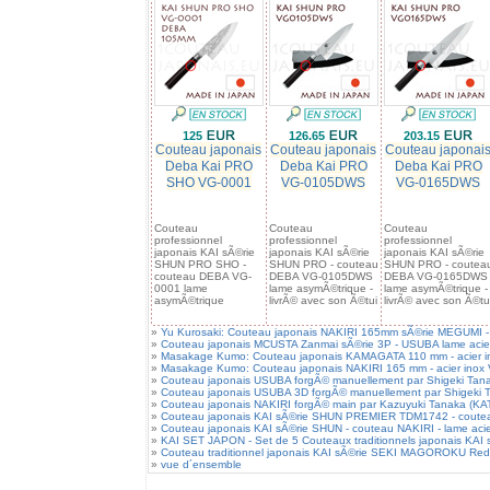
125
126.65
203.15
Couteau japonais
Couteau japonais
Couteau japonai
Deba Kai PRO
Deba Kai PRO
Deba Kai PRO
SHO VG-0001
VG-0105DWS
VG-0165DWS
Couteau
Couteau
Couteau
professionnel
professionnel
professionnel
japonais KAI sÃ©rie
japonais KAI sÃ©rie
japonais KAI sÃ©rie
SHUN PRO SHO -
SHUN PRO - couteau
SHUN PRO - coutea
couteau DEBA VG-
DEBA VG-0105DWS
DEBA VG-0165DWS
0001 lame
lame asymÃ©trique -
lame asymÃ©trique -
asymÃ©trique
livrÃ© avec son Ã©tui
livrÃ© avec son Ã©tu
»
Yu Kurosaki: Couteau japonais NAKIRI 165mm sÃ©rie MEGUMI - ac
»
Couteau japonais MCUSTA Zanmai sÃ©rie 3P - USUBA lame acie
»
Masakage Kumo: Couteau japonais KAMAGATA 110 mm - acier inox
»
Masakage Kumo: Couteau japonais NAKIRI 165 mm - acier inox VG
»
Couteau japonais USUBA forgÃ© manuellement par Shigeki Tan
»
Couteau japonais USUBA 3D forgÃ© manuellement par Shigeki 
»
Couteau japonais NAKIRI forgÃ© main par Kazuyuki Tanaka (K
»
Couteau japonais KAI sÃ©rie SHUN PREMIER TDM1742 - coutea
»
Couteau japonais KAI sÃ©rie SHUN - couteau NAKIRI - lame ac
»
KAI SET JAPON - Set de 5 Couteaux traditionnels japonais K
»
Couteau traditionnel japonais KAI sÃ©rie SEKI MAGOROKU Re
»
vue d´ensemble