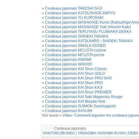
»
Couteaux japonais TAKESHI SAJI
»
Couteaux japonais KATSUSHIGE ANRYU
»
Couteaux japonais YU KUROSAKI
»
Couteaux japonais MASAKAGE Kumo (Katsushige Anry
»
Couteaux japonais MASAKAGE Yuki (Hiroshi Kato)
»
Couteaux japonais TERUYASU FUJIWARA DENKA
»
Couteaux japonais SHIGEKI TANAKA
»
Couteaux japonais KATSUHIRO - SHIGEKI TANAKA
»
Couteaux japonais SINGLE EDGED
»
Couteaux japonais MCUSTA cuisine
»
Couteaux japonais MCUSTA poche
»
Couteaux japonais KIWAMI
»
Couteaux japonais WAHOO
»
Couteaux japonais KAI Shun Classic
»
Couteaux japonais KAI Shun GOLD
»
Couteaux japonais KAI Shun PRO SHO
»
Couteaux japonais KAI Shun PRO
»
Couteaux japonais KAI Shun KAJI
»
Couteaux japonais KAI Shun PREMIER
»
Couteaux japonais KAI Seki Magoroku Rouge
»
Couteaux japonais KAI Wasabi Noir
»
Couteaux japonais SUIMON Suminagashi
»
Couteaux japonais KASUMI
Voir aussi »
Video: Comment aiguiser les couteaux japon
[106]
Couteaux japonais
SANTOKU
/
BUNKA
|
YANAGIBA-SASHIMI-SUSHI
|
DEBA