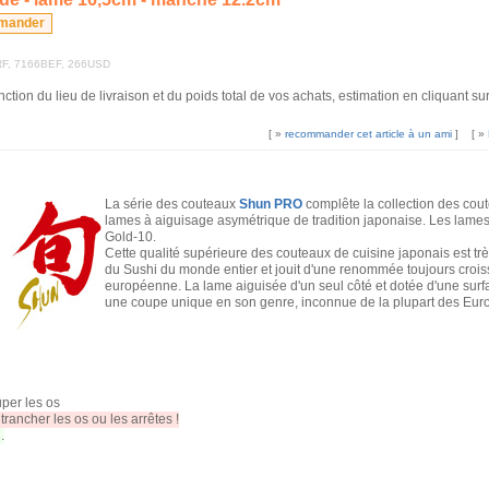
5FRF, 7166BEF, 266USD
onction du lieu de livraison et du poids total de vos achats, estimation en cliquant 
[ »
recommander cet article à un ami
]
[ »
La série des couteaux
Shun PRO
complête la collection des cou
lames à aiguisage asymétrique de tradition japonaise. Les lames
Gold-10.
Cette qualité supérieure des couteaux de cuisine japonais est tr
du Sushi du monde entier et jouit d'une renommée toujours crois
européenne. La lame aiguisée d'un seul côté et dotée d'une surfa
une coupe unique en son genre, inconnue de la plupart des Eur
uper les os
rancher les os ou les arrêtes !
.