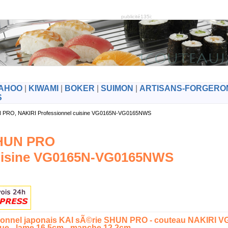
publicité135i:
AHOO
|
KIWAMI
|
BOKER
|
SUIMON
|
ARTISANS-FORGERO
S
UN PRO, NAKIRI Professionnel cuisine VG0165N-VG0165NWS
SHUN PRO
cuisine VG0165N-VG0165NWS
ionnel japonais KAI sÃ©rie SHUN PRO - couteau NAKIRI V
ue - lame 16,5cm - manche 12.2cm