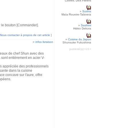
Cottrell, Dick Pieters
»
Sushis
Maïa Roueire-Talavera
sur le bouton [Commander].
»
Sashimi
Hideo Dekura
Nous contacter à propos de cet article
]
»
Cuisine du Japon
»
infos livraison
Shunsuke Fukushima
publicité(s):
<21>
teaux de chef Shun avec des
 sont entièrement en acier V-
ès appréciée des professionnels
sante dans la cuisine
ce concave sur l'aure, offre
opéens.