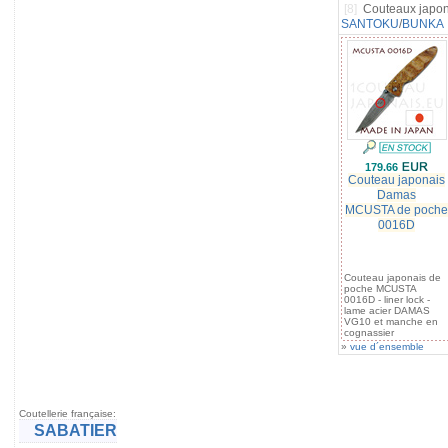
[8]
Couteaux japon
SANTOKU
/
BUNKA
179.66
Couteau japonais
Damas
MCUSTA de poche
0016D
Couteau japonais de
poche MCUSTA
0016D - liner lock -
lame acier DAMAS
VG10 et manche en
cognassier
»
vue d´ensemble
Coutellerie française:
SABATIER