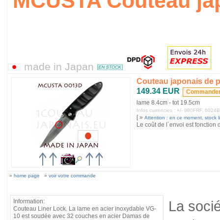
MCUSTA Couteau ja
made in Japan
Couteau japonais de 
149.34 EUR
lame 8.4cm - tot 19.5cm
Infos currencies : +/- 980FRF, 602
[ »
Attention : en ce moment, stock lim
Le coût de l´envoi est fonction 
»
home page
»
voir votre commande
Information:
La soci
Couteau Liner Lock. La lame en acier inoxydable VG-
10 est soudée avec 32 couches en acier Damas de