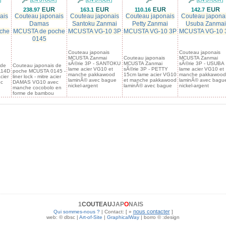
238.97
163.1
110.16
142.7
ais
Couteau japonais
Couteau japonais
Couteau japonais
Couteau japona
Damas
Santoku Zanmai
Petty Zanmai
Usuba Zanmai
che
MCUSTA de poche
MCUSTA VG-10 3P
MCUSTA VG-10 3P
MCUSTA VG-10 
0145
Couteau japonais
Couteau japonais
MCUSTA Zanmai
Couteau japonais
MCUSTA Zanmai
sÃ©rie 3P - SANTOKU
MCUSTA Zanmai
sÃ©rie 3P - USUBA
 de
Couteau japonais de
lame acier VG10 et
sÃ©rie 3P - PETTY
lame acier VG10 et
114D
poche MCUSTA 0145 -
manche pakkawood
15cm lame acier VG10
manche pakkawood
acier
liner lock - mitre acier
laminÃ© avec bague
et manche pakkawood
laminÃ© avec bagu
c
DAMAS VG10 avec
nickel-argent
laminÃ© avec bague
nickel-argent
manche cocobolo en
forme de bambou
1
COUTEAU
JAP
O
NAIS
nous contacter
Qui sommes-nous ?
| Contact: [ »
]
web: © dbsc |
Art-of-Site
|
GraphicalWay
| borro © :design