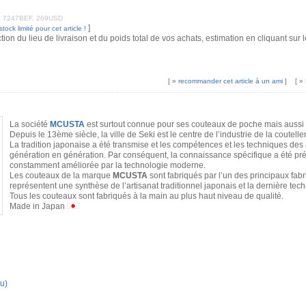
RF, 7247BEF, 269USD
]
ock limité pour cet article !
ction du lieu de livraison et du poids total de vos achats, estimation en cliquant su
[ »
recommander cet article à un ami
]
[ »
La société
MCUSTA
est surtout connue pour ses couteaux de poche mais aussi
Depuis le 13ème siècle, la ville de Seki est le centre de l’industrie de la coutelle
La tradition japonaise a été transmise et les compétences et les techniques des
génération en génération. Par conséquent, la connaissance spécifique a été pré
constamment améliorée par la technologie moderne.
Les couteaux de la marque
MCUSTA
sont fabriqués par l’un des principaux fabr
représentent une synthèse de l’artisanat traditionnel japonais et la dernière tech
Tous les couteaux sont fabriqués à la main au plus haut niveau de qualité.
Made in Japan
u)