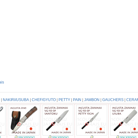
ais
|
NAKIRI/USUBA
|
CHEF/GYUTO
|
PETTY
|
PAIN
|
JAMBON
|
GAUCHERS
|
CERA