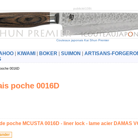
publicité108i:
Couteaux japonais Kai Shun Premier
AHOO
|
KIWAMI
|
BOKER
|
SUIMON
|
ARTISANS-FORGERO
S
s poche 0016D
is poche 0016D
de poche MCUSTA 0016D - liner lock - lame acier DAMAS 