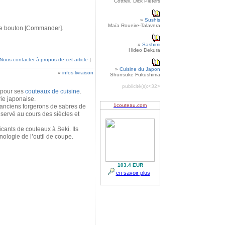
Cottrell, Dick Pieters
»
Sushis
Maïa Roueire-Talavera
r le bouton [Commander].
»
Sashimi
Hideo Dekura
Nous contacter à propos de cet article
]
»
Cuisine du Japon
»
infos livraison
Shunsuke Fukushima
publicité(s):
<32>
 pour ses
couteaux de cuisine
.
rie japonaise.
 anciens forgerons de sabres de
servé au cours des siècles et
icants de couteaux à Seki. Ils
nologie de l’outil de coupe.