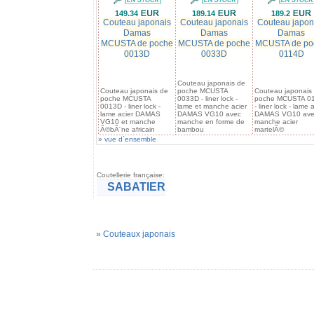
149.34
189.14
189.2
Couteau japonais
Couteau japonais
Couteau japon
Damas
Damas
Damas
MCUSTA de poche
MCUSTA de poche
MCUSTA de po
0013D
0033D
0114D
Couteau japonais de
Couteau japonais de
poche MCUSTA
Couteau japonais
poche MCUSTA
0033D - liner lock -
poche MCUSTA 0
0013D - liner lock -
lame et manche acier
- liner lock - lame 
lame acier DAMAS
DAMAS VG10 avec
DAMAS VG10 ave
VG10 et manche
manche en forme de
manche acier
Ã©bÃ¨ne africain
bambou
martelÃ©
»
vue d´ensemble
Coutellerie française:
SABATIER
»
Couteaux japonais