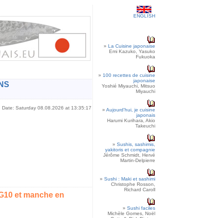
ENGLISH
»
La Cuisine japonaise
Emi Kazuko, Yasuko
Fukuoka
»
100 recettes de cuisine
japonaise
NS
Yoshié Miyauchi, Mitsuo
Miyauchi
Date: Saturday 08.08.2026 at 13:35:17
»
Aujourd'hui, je cuisine
japonais
Harumi Kurihara, Akio
Takeuchi
»
Sushis, sashimis,
yakitoris et compagnie
Jérôme Schmidt, Hervé
Martin-Delpierre
»
Sushi : Maki et sashimi
Christophe Rosson,
Richard Caroll
VG10 et manche en
»
Sushi faciles
Michèle Gomes, Noël