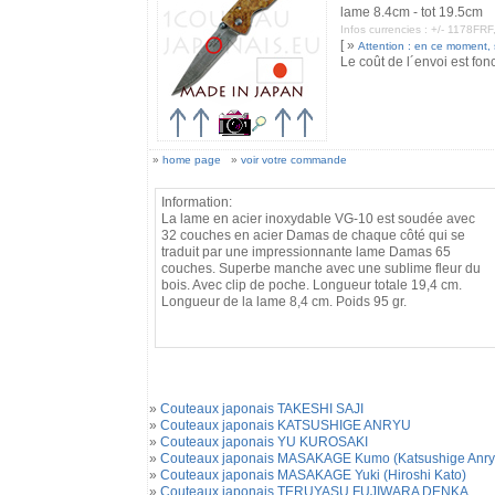
lame 8.4cm - tot 19.5cm
Infos currencies : +/- 1178F
[ »
Attention : en ce moment, st
Le coût de l´envoi est fon
»
home page
»
voir votre commande
Information:
La lame en acier inoxydable VG-10 est soudée avec
32 couches en acier Damas de chaque côté qui se
traduit par une impressionnante lame Damas 65
couches. Superbe manche avec une sublime fleur du
bois. Avec clip de poche. Longueur totale 19,4 cm.
Longueur de la lame 8,4 cm. Poids 95 gr.
»
Couteaux japonais TAKESHI SAJI
»
Couteaux japonais KATSUSHIGE ANRYU
»
Couteaux japonais YU KUROSAKI
»
Couteaux japonais MASAKAGE Kumo (Katsushige Anry
»
Couteaux japonais MASAKAGE Yuki (Hiroshi Kato)
»
Couteaux japonais TERUYASU FUJIWARA DENKA