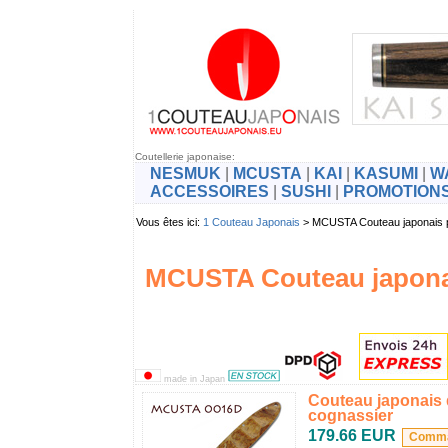
Coutellerie japonaise:
NESMUK
|
MCUSTA
|
KAI
|
KASUMI
|
W
ACCESSOIRES
|
SUSHI
|
PROMOTION
Vous êtes ici:
1 Couteau Japonais
> MCUSTA Couteau japonai
MCUSTA Couteau japona
made in Japan
Couteau japonais 
cognassier
179.66 EUR