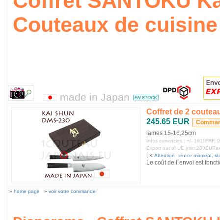
Coffret SANTOKU K
Couteaux de cuisine 
made in Japan
Coffret de 2 coute
245.65 EUR
lames 15-16,25cm
Infos currencies : +/- 1611FRF
Export out of UE (min.200EURe
[ »
Attention : en ce moment, stoc
Le coût de l´envoi est fonct
»
home page
»
voir votre commande