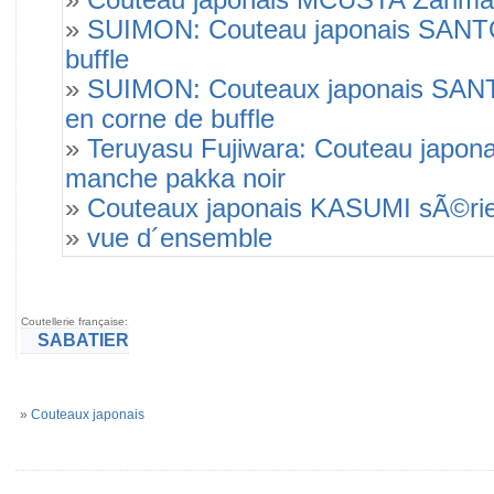
»
Couteau japonais MCUSTA Zanmai
»
SUIMON: Couteau japonais SANTOK
buffle
»
SUIMON: Couteaux japonais SANTO
en corne de buffle
»
Teruyasu Fujiwara: Couteau japon
manche pakka noir
»
Couteaux japonais KASUMI sÃ©r
»
vue d´ensemble
Coutellerie française:
SABATIER
»
Couteaux japonais