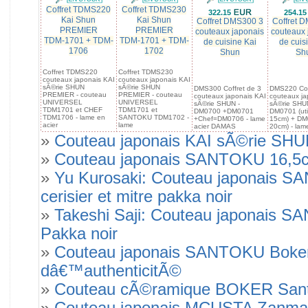
Coffret TDMS220
Coffret TDMS230
322.15
254.1
Kai Shun
Kai Shun
Coffret DMS300 3
Coffret 
PREMIER
PREMIER
couteaux japonais
couteaux 
TDM-1701 + TDM-
TDM-1701 + TDM-
de cuisine Kai
de cuis
1706
1702
Shun
Sh
Coffret TDMS220
Coffret TDMS230
couteaux japonais KAI
couteaux japonais KAI
sÃ©rie SHUN
sÃ©rie SHUN
DMS300 Coffret de 3
DMS220 Cof
PREMIER - couteau
PREMIER - couteau
couteaux japonais KAI
couteaux ja
UNIVERSEL
UNIVERSEL
sÃ©rie SHUN -
sÃ©rie SHU
TDM1701 et CHEF
TDM1701 et
DM0700 +DM0701
DM0701 (util
TDM1706 - lame en
SANTOKU TDM1702 -
+Chef=DM0706 - lame
15cm) + DM
acier
lame
acier DAMAS
20cm) - lame
»
Couteau japonais KAI sÃ©rie SH
»
Couteau japonais SANTOKU 16,5cm
»
Yu Kurosaki: Couteau japonais S
cerisier et mitre pakka noir
»
Takeshi Saji: Couteau japonais S
Pakka noir
»
Couteau japonais SANTOKU Boker n
dâ€™authenticitÃ©
»
Couteau cÃ©ramique BOKER Santo