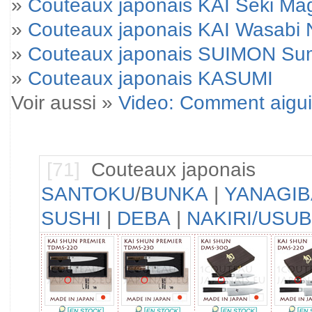
»
Couteaux japonais KAI Seki M
»
Couteaux japonais KAI Wasabi 
»
Couteaux japonais SUIMON Su
»
Couteaux japonais KASUMI
Voir aussi »
Video: Comment aigui
[71]
Couteaux japonais
SANTOKU
/
BUNKA
|
YANAGIB
SUSHI
|
DEBA
|
NAKIRI/USU