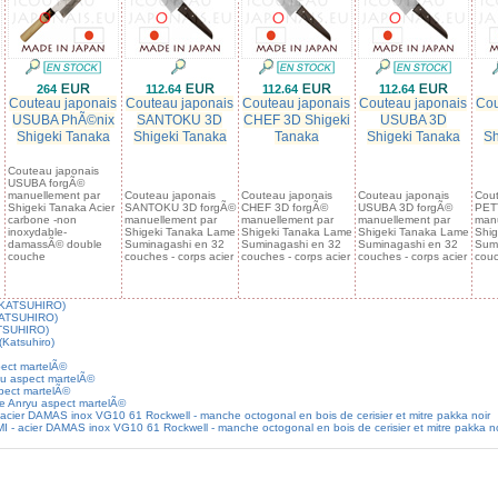
264
112.64
112.64
112.64
Couteau japonais
Couteau japonais
Couteau japonais
Couteau japonais
Cou
USUBA PhÃ©nix
SANTOKU 3D
CHEF 3D Shigeki
USUBA 3D
Shigeki Tanaka
Shigeki Tanaka
Tanaka
Shigeki Tanaka
Sh
Couteau japonais
USUBA forgÃ©
manuellement par
Couteau japonais
Couteau japonais
Couteau japonais
Cout
Shigeki Tanaka Acier
SANTOKU 3D forgÃ©
CHEF 3D forgÃ©
USUBA 3D forgÃ©
PET
carbone -non
manuellement par
manuellement par
manuellement par
manu
inoxydable-
Shigeki Tanaka Lame
Shigeki Tanaka Lame
Shigeki Tanaka Lame
Shig
damassÃ© double
Suminagashi en 32
Suminagashi en 32
Suminagashi en 32
Sumi
couche
couches - corps acier
couches - corps acier
couches - corps acier
couc
 (KATSUHIRO)
KATSUHIRO)
ATSUHIRO)
Katsuhiro)
ect martelÃ©
u aspect martelÃ©
pect martelÃ©
e Anryu aspect martelÃ©
er DAMAS inox VG10 61 Rockwell - manche octogonal en bois de cerisier et mitre pakka noir
acier DAMAS inox VG10 61 Rockwell - manche octogonal en bois de cerisier et mitre pakka no