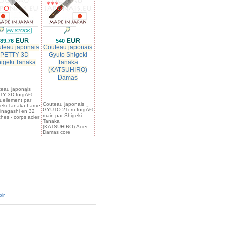
89.76
540
teau japonais
Couteau japonais
PETTY 3D
Gyuto Shigeki
igeki Tanaka
Tanaka
(KATSUHIRO)
Damas
eau japonais
TY 3D forgÃ©
ellement par
Couteau japonais
eki Tanaka Lame
GYUTO 21cm forgÃ©
nagashi en 32
main par Shigeki
hes - corps acier
Tanaka
(KATSUHIRO) Acier
Damas core
ir