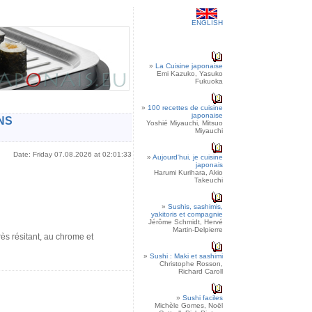
ENGLISH
»
La Cuisine japonaise
Emi Kazuko, Yasuko
Fukuoka
»
100 recettes de cuisine
japonaise
NS
Yoshié Miyauchi, Mitsuo
Miyauchi
Date: Friday 07.08.2026 at 02:01:33
»
Aujourd'hui, je cuisine
japonais
Harumi Kurihara, Akio
Takeuchi
»
Sushis, sashimis,
yakitoris et compagnie
Jérôme Schmidt, Hervé
Martin-Delpierre
s résitant, au chrome et
»
Sushi : Maki et sashimi
Christophe Rosson,
Richard Caroll
»
Sushi faciles
Michèle Gomes, Noël