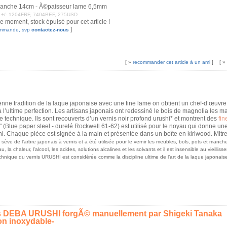
anche 14cm - Ã©paisseur lame 6,5mm
 : +/- 1204FRF, 7404BEF, 275USD
ce moment, stock épuisé pour cet article !
]
ommande, svp
contactez-nous
[ »
recommander cet article à un ami
]
[ »
ne tradition de la laque japonaise avec une fine lame on obtient un chef-d’œuvre u
 l’ultime perfection. Les artisans japonais ont redessiné le bois de magnolia les m
 technique. Ils sont recouverts d’un vernis noir profond urushi* et montrent des
fin
" (Blue paper steel - dureté Rockwell 61-62) est utilisé pour le noyau qui donne un
. Chaque pièce est signée à la main et présentée dans un boîte en kiriwood. Mitre 
a sève de l’arbre japonais à vernis et a été utilisée pour le vernir les meubles, bols, pots et man
u, la chaleur, l’alcool, les acides, solutions alcalines et les solvants et il est insensible au vieilli
chnique du vernis URUSHI est considérée comme la discipline ultime de l’art de la laque japonaise
s DEBA URUSHI forgÃ© manuellement par Shigeki Tanaka
on inoxydable-