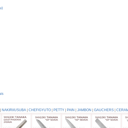
u)
is
|
NAKIRI/USUBA
|
CHEF/GYUTO
|
PETTY
|
PAIN
|
JAMBON
|
GAUCHERS
|
CERAM