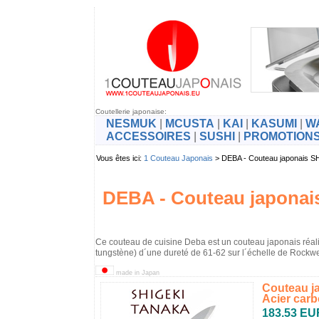
Coutellerie japonaise:
NESMUK
|
MCUSTA
|
KAI
|
KASUMI
|
W
ACCESSOIRES
|
SUSHI
|
PROMOTION
Vous êtes ici:
1 Couteau Japonais
> DEBA - Couteau japonais
DEBA - Couteau japona
Ce couteau de cuisine Deba est un couteau japonais réali
tungstène) d´une dureté de 61-62 sur l´échelle de Rockwe
made in Japan
Couteau j
Acier carb
183.53 EU