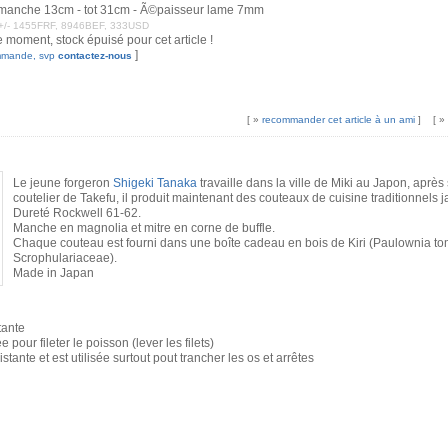
manche 13cm - tot 31cm - Ã©paisseur lame 7mm
: +/- 1455FRF, 8946BEF, 333USD
e moment, stock épuisé pour cet article !
]
mmande, svp
contactez-nous
[ »
recommander cet article à un ami
]
[ »
Le jeune forgeron
Shigeki Tanaka
travaille dans la ville de Miki au Japon, aprè
coutelier de Takefu, il produit maintenant des couteaux de cuisine traditionnels 
Dureté Rockwell 61-62.
Manche en magnolia et mitre en corne de buffle.
Chaque couteau est fourni dans une boîte cadeau en bois de Kiri (Paulownia t
Scrophulariaceae).
Made in Japan
tante
 pour fileter le poisson (lever les filets)
stante et est utilisée surtout pout trancher les os et arrêtes