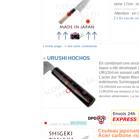
lame 17cm - m
Infos currencies
Attention : en 
[ »
En cas de c
»
home page
»
voir votre commande
»
URUSHI HOCHOS
En combinant une ancien
laque a été développé à
URUSHI en suivant cette
L’acier dur "Papier Bleu
extérieures Suminagashi
(*)L’URUSHI est extrait de l
L’URUSHI est résistant à l’ea
denrées alimentaires. La te
made in Japan
Couteau japonai
Acier carbone -n