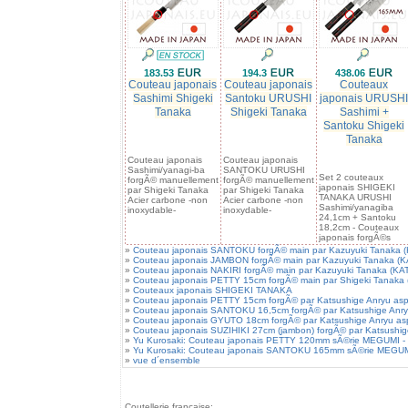
183.53
194.3
438.06
Couteau japonais
Couteau japonais
Couteaux
Sashimi Shigeki
Santoku URUSHI
japonais URUSHI
Tanaka
Shigeki Tanaka
Sashimi +
Santoku Shigeki
Tanaka
Couteau japonais
Couteau japonais
Sashimi/yanagi-ba
SANTOKU URUSHI
Set 2 couteaux
forgÃ© manuellement
forgÃ© manuellement
japonais SHIGEKI
par Shigeki Tanaka
par Shigeki Tanaka
TANAKA URUSHI
Acier carbone -non
Acier carbone -non
Sashimi/yanagiba
inoxydable-
inoxydable-
24,1cm + Santoku
18,2cm - Couteaux
japonais forgÃ©s
»
Couteau japonais SANTOKU forgÃ© main par Kazuyuki Tanaka
»
Couteau japonais JAMBON forgÃ© main par Kazuyuki Tanaka (
»
Couteau japonais NAKIRI forgÃ© main par Kazuyuki Tanaka (K
»
Couteau japonais PETTY 15cm forgÃ© main par Shigeki Tanaka (
»
Couteaux japonais SHIGEKI TANAKA
»
Couteau japonais PETTY 15cm forgÃ© par Katsushige Anryu asp
»
Couteau japonais SANTOKU 16,5cm forgÃ© par Katsushige Anry
»
Couteau japonais GYUTO 18cm forgÃ© par Katsushige Anryu as
»
Couteau japonais SUZIHIKI 27cm (jambon) forgÃ© par Katsushig
»
Yu Kurosaki: Couteau japonais PETTY 120mm sÃ©rie MEGUMI - aci
»
Yu Kurosaki: Couteau japonais SANTOKU 165mm sÃ©rie MEGUMI - 
»
vue d´ensemble
Coutellerie française: