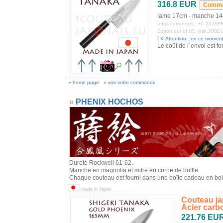
316.8 EUR
lame 17cm - manche 14
Infos currencies : +/- 207
Export out of UE (min.200E
[ »
Attention : en ce moment, 
Le coût de l´envoi est fo
»
home page
»
voir votre commande
»
PHENIX HOCHOS
Dureté Rockwell 61-62.
Manche en magnolia et mitre en corne de buffle.
Chaque couteau est fourni dans une boîte cadeau en boi
made in Japan
Couteau ja
Acier carb
221.76 EU