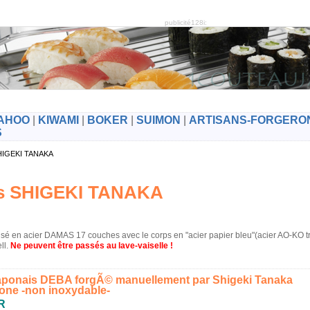
publicité128i:
AHOO
|
KIWAMI
|
BOKER
|
SUIMON
|
ARTISANS-FORGERO
S
 SHIGEKI TANAKA
is SHIGEKI TANAKA
sé en acier DAMAS 17 couches avec le corps en "acier papier bleu"(acier AO-KO trè
ll.
Ne peuvent être passés au lave-vaiselle !
aponais DEBA forgÃ© manuellement par Shigeki Tanaka
one -non inoxydable-
R