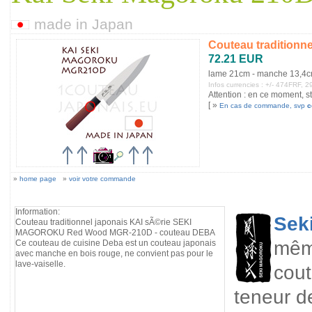
made in Japan
Couteau tradition
72.21 EUR
lame 21cm - manche 13,4
Infos currencies : +/- 474FRF,
Attention : en ce moment, st
[ »
En cas de commande, svp
c
»
home page
»
voir votre commande
Information:
Sek
Couteau traditionnel japonais KAI sÃ©rie SEKI
MAGOROKU Red Wood MGR-210D - couteau DEBA
même
Ce couteau de cuisine Deba est un couteau japonais
avec manche en bois rouge, ne convient pas pour le
lave-vaiselle.
cou
teneur d