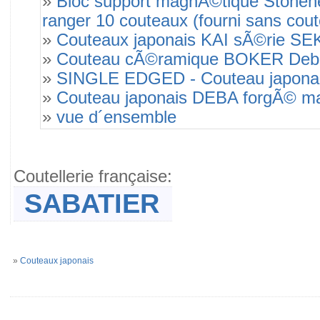
»
Bloc support magnÃ©tique Stonehe
ranger 10 couteaux (fourni sans cou
»
Couteaux japonais KAI sÃ©rie S
»
Couteau cÃ©ramique BOKER Deba
»
SINGLE EDGED - Couteau japonais
»
Couteau japonais DEBA forgÃ© ma
»
vue d´ensemble
Coutellerie française:
SABATIER
»
Couteaux japonais