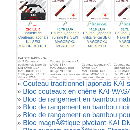
:::::
290
40.76
44.16
63.71
Mallette de
Couteau japonais
Couteau japonais
Couteau 
Couteaux japonais
cuisine Kai SEKI
utilitaire Kai SEKI
Nakiri K
Kai SEKI
MAGOROKU
MAGOROKU
MAGO
MAGOROKU RED
MGR-100P
MGR-150U
MGR-
KAI SET JAPON - Set
de 5 Couteaux
Couteau japonais KAI
traditionnels japonais
sÃ©rie SEKI
Couteau japonais KAI
Couteau trad
KAI sÃ©rie SEKI
MAGOROKU Bois
sÃ©rie SEKI
japonais KA
MAGOROKU RED
Rouge MGR-100P -
MAGOROKU Red
SEKI MAG
100P peeler + 155D
couteau de cuisine ou
Wood MGR-150U -
Red Wood 
deba + 170S
office
couteau utilitaire
- couteau N
»
Couteau traditionnel japonais
»
Bloc couteaux en chêne KAI WASA
»
Bloc de rangement en bambou natu
»
Bloc de rangement en bambou noir
»
Bloc de rangement en bambou pour 
»
Bloc magnÃ©tique pivotant KAI DM-