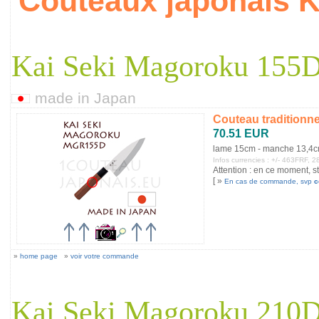
Couteaux japonais
Kai Seki Magoroku 155
made in Japan
Couteau tradition
70.51 EUR
lame 15cm - manche 13,4
Infos currencies : +/- 463FRF,
Attention : en ce moment, st
[ »
En cas de commande, svp
c
»
home page
»
voir votre commande
Kai Seki Magoroku 210