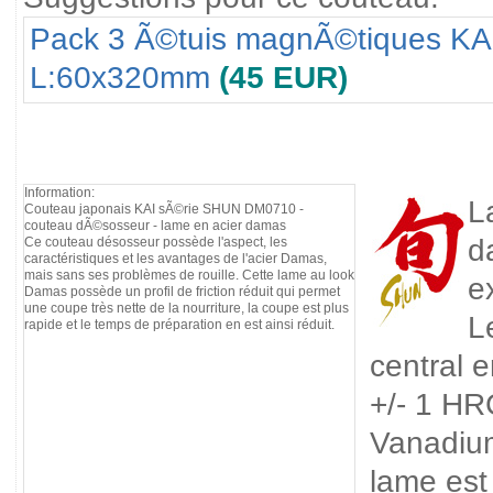
Pack 3 Ã©tuis magnÃ©tiques KA
L:60x320mm
(45 EUR)
Information:
L
Couteau japonais KAI sÃ©rie SHUN DM0710 -
couteau dÃ©sosseur - lame en acier damas
d
Ce couteau désosseur possède l'aspect, les
caractéristiques et les avantages de l'acier Damas,
mais sans ses problèmes de rouille. Cette lame au look
e
Damas possède un profil de friction réduit qui permet
une coupe très nette de la nourriture, la coupe est plus
L
rapide et le temps de préparation en est ainsi réduit.
central 
+/- 1 HR
Vanadium
lame est