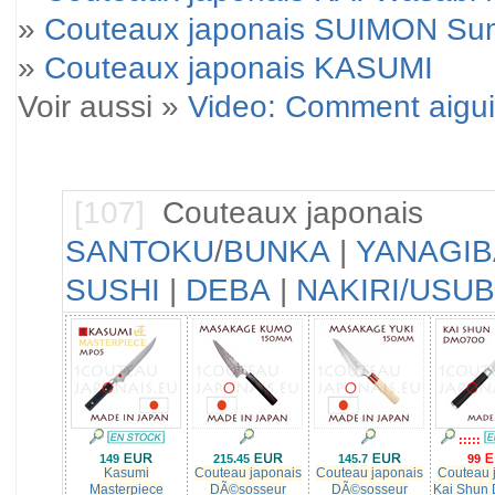
»
Couteaux japonais SUIMON Su
»
Couteaux japonais KASUMI
Voir aussi »
Video: Comment aigui
[107]
Couteaux japonais
SANTOKU
/
BUNKA
|
YANAGIB
SUSHI
|
DEBA
|
NAKIRI/USU
:::::
149
215.45
145.7
99
Kasumi
Couteau japonais
Couteau japonais
Couteau 
Masterpiece
DÃ©sosseur
DÃ©sosseur
Kai Shun