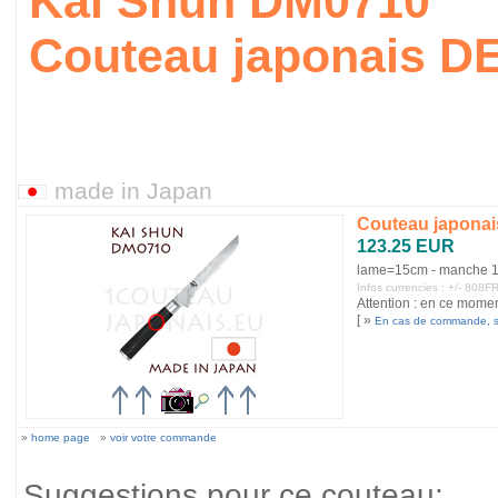
Kai Shun DM0710
Couteau japonais D
made in Japan
Couteau japonai
123.25 EUR
lame=15cm - manche 
Infos currencies : +/- 80
Attention : en ce moment
[ »
En cas de commande, 
»
home page
»
voir votre commande
Suggestions pour ce couteau: