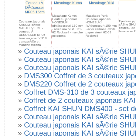
Couteau Ã
Masakage Kumo
Masakage Yuki
DÃ©sosser
MP05 16cm
Masakage Kumo:
Masakage Yuki:
Couteau japonais
Couteau japonais
Couteau jap
Couteaux japonais
HONESUKI
HONESUKI
sÃ©rie SHU
KASUMI sÃ©rie
(dÃ©sosseur) 150 mm
(dÃ©sosseur) 150 mm
couteau de c
MASTERPIECE -
- acier inox VG10 61-
- acier carbone -white
lame acier
couteau Ã
62 Rockwell - manche
paper steel- 62-63
DESOSSER MP05 -
octogonal
Rockwell
lame en acier VG10
damassÃ©e et
manche micarta
»
Couteau japonais KAI sÃ©rie SHU
»
Couteau japonais KAI sÃ©rie SH
»
Couteau japonais KAI sÃ©rie SHU
»
DMS300 Coffret de 3 couteaux j
»
DMS220 Coffret de 2 couteaux jap
»
Coffret DMS-310 de 3 couteaux 
»
Coffret de 2 couteaux japonais 
»
Coffret KAI SHUN DMS400 - set de
»
Couteau japonais KAI sÃ©rie SH
»
Couteau japonais KAI sÃ©rie SH
»
Couteau japonais KAI sÃ©rie SH