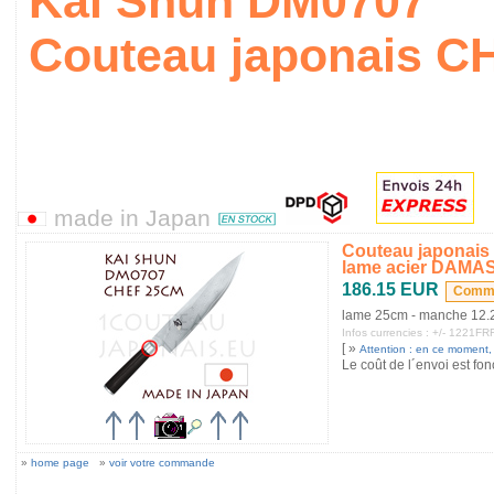
Kai Shun DM0707
Couteau japonais CH
made in Japan
Couteau japonais
lame acier DAMA
186.15 EUR
lame 25cm - manche 12
Infos currencies : +/- 1221
[ »
Attention : en ce moment, s
Le coût de l´envoi est fon
»
home page
»
voir votre commande