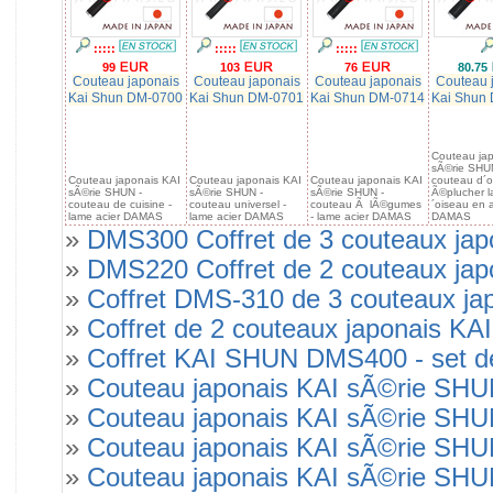
:::::
:::::
:::::
99
103
76
80.75
Couteau japonais
Couteau japonais
Couteau japonais
Couteau 
Kai Shun DM-0700
Kai Shun DM-0701
Kai Shun DM-0714
Kai Shun
Couteau jap
sÃ©rie SHU
Couteau japonais KAI
Couteau japonais KAI
Couteau japonais KAI
couteau d´o
sÃ©rie SHUN -
sÃ©rie SHUN -
sÃ©rie SHUN -
Ã©plucher l
couteau de cuisine -
couteau universel -
couteau Ã lÃ©gumes
´oiseau en a
lame acier DAMAS
lame acier DAMAS
- lame acier DAMAS
DAMAS
»
DMS300 Coffret de 3 couteaux j
»
DMS220 Coffret de 2 couteaux jap
»
Coffret DMS-310 de 3 couteaux 
»
Coffret de 2 couteaux japonais 
»
Coffret KAI SHUN DMS400 - set de
»
Couteau japonais KAI sÃ©rie SH
»
Couteau japonais KAI sÃ©rie SH
»
Couteau japonais KAI sÃ©rie SH
»
Couteau japonais KAI sÃ©rie SHU