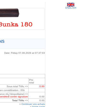
ENGLISH
NS
Date: Friday 07.08.2026 at 07:37:03
Prix
total
Sous total TVAc =>
0.00
 en considération : 0Gr.
France mï¿½tropolitaine) =>
 vendredi contre signature
0.00
Total TVAc
=>
0.00
»
Continuer vos achats
»
home page