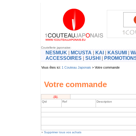
Coutellerie japonaise:
NESMUK
|
MCUSTA
|
KAI
|
KASUMI
|
W
ACCESSOIRES
|
SUSHI
|
PROMOTION
Vous êtes ici:
1 Couteau Japonais
> Votre commande
Votre commande
.|1|.
Qté
Ref
Description
»
Supprimer tous vos achats