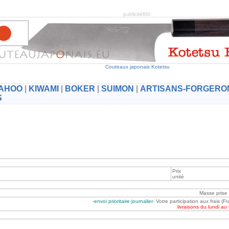
publicité60i:
Couteaux japonais Kotetsu
AHOO
|
KIWAMI
|
BOKER
|
SUIMON
|
ARTISANS-FORGERO
S
Prix
unité
Masse prise
-
envoi prioritaire journalier
- Votre participation aux frais (
livraisons du lundi au