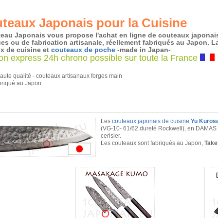
teaux Japonais pour la Cuisine
eau Japonais vous propose l'achat en ligne de couteaux japonai
s ou de fabrication artisanale, réellement fabriqués au Japon. La
x de cuisine et
couteaux de poche
-made in Japan-
son express 24h chrono possible sur toute la France
ute qualité - couteaux artisanaux forges main
briqué au Japon
Les
couteaux japonais de cuisine
Yu Kurosa
(VG-10- 61/62 dureté Rockwell), en DAMAS m
cerisier.
Les couteaux sont fabriqués au Japon,
Takef