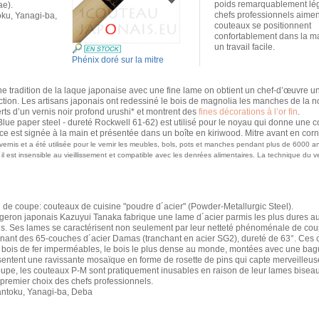
poids remarquablement lég
ae).
chefs professionnels aimen
ku, Yanagi-ba,
couteaux se positionnent
confortablement dans la m
un travail facile.
Phénix doré sur la mitre
tradition de la laque japonaise avec une fine lame on obtient un chef-d’œuvre uniq
ction. Les artisans japonais ont redessiné le bois de magnolia les manches de la 
erts d’un vernis noir profond urushi* et montrent des
fines décorations à l’or fin
.
(Blue paper steel - dureté Rockwell 61-62) est utilisé pour le noyau qui donne une c
est signée à la main et présentée dans un boîte en kiriwood. Mitre avant en corne
 vernis et a été utilisée pour le vernir les meubles, bols, pots et manches pendant plus de 6000 an
s et il est insensible au vieillissement et compatible avec les denrées alimentaires. La technique 
il de coupe: couteaux de cuisine "poudre d´acier" (Powder-Metallurgic Steel).
rgeron japonais Kazuyui Tanaka fabrique une lame d´acier parmis les plus dures 
s. Ses lames se caractérisent non seulement par leur netteté phénoménale de coupe 
nant des 65-couches d´acier Damas (tranchant en acier SG2), dureté de 63°. Ces c
bois de fer imperméables, le bois le plus dense au monde, montées avec une bague
ntent une ravissante mosaïque en forme de rosette de pins qui capte merveilleuse
upe, les couteaux P-M sont pratiquement inusables en raison de leur lames biseaut
e premier choix des chefs professionnels.
ntoku, Yanagi-ba, Deba