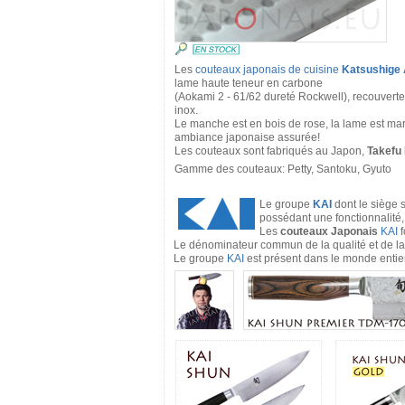
Les
couteaux japonais de cuisine
Katsushige
lame haute teneur en carbone
(Aokami 2 - 61/62 dureté Rockwell), recouvert
inox.
Le manche est en bois de rose, la lame est mar
ambiance japonaise assurée!
Les couteaux sont fabriqués au Japon,
Takefu 
Gamme des couteaux: Petty, Santoku, Gyuto
Le groupe
KAI
dont le siège 
possédant une fonctionnalité,
Les
couteaux Japonais
KAI
f
Le dénominateur commun de la qualité et de la p
Le groupe
KAI
est présent dans le monde entier