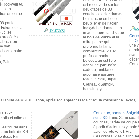
en acier AUS 8, celle-ci
é Rockwell 60
est recouverte sur les
hes en
deux faces de 33
tres en corne
couches d‘acier damas.
Le manche en bois de
8 par le
peuplier et de l‘acier
 Fukumoto, la
inoxydable donnent un
 utilise
image légère tandis que
Cout
s procédés
le bois de Pakka et la
Le
Co
abrication
mitre pleine qui
une v
vé son
prolonge la lame
derni
rel centenaire.
convient mieux aux
stand
n
professionnels.
décén
Le couteau est livré
, Pain,
Coute
dans une jolie boîte
cadeau, ambiance
japonaise assurée!
Made in Seki, Japan
Couteaux Santoku,
hamkiri, gyuto
ns la ville de Miki au Japon, après son apprentissage chez un coutelier de Takefu, 
Couteaux japonais Shigek
l 61-62.
série 3D
Lame Suminagash
olia et mitre en
couches, l’arête de coupe 
à partir d’acier inoxydable
 est fourni dans
acier, dureté +/- 61 Hrc.
u en bois de Kiri
Ces couteaux se distinguen
entosa, Fam.