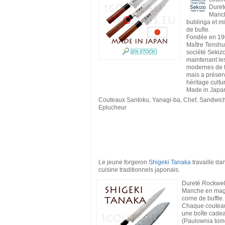
Duret
Manc
bublinga et mi
de bufle.
Fondée en 190
Maître Tenshu
société Sekizo
maintenant le
modernes de f
mais a préser
héritage cultu
Made in Japa
Couteaux Santoku, Yanagi-ba, Chef, Sandwich
Eplucheur
Le jeune forgeron
Shigeki Tanaka
travaille da
cuisine traditionnels japonais.
Dureté Rockwel
Manche en magn
corne de buffle.
Chaque couteau
une boîte cadea
(Paulownia tom