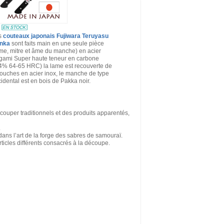
s
couteaux japonais Fujiwara Teruyasu
nka
sont faits main en une seule pièce
me, mitre et âme du manche) en acier
gami Super haute teneur en carbone
4% 64-65 HRC) la lame est recouverte de
ouches en acier inox, le manche de type
idental est en bois de Pakka noir.
couper traditionnels et des produits apparentés,
.
dans l’art de la forge des sabres de samouraï.
ticles différents consacrés à la découpe.