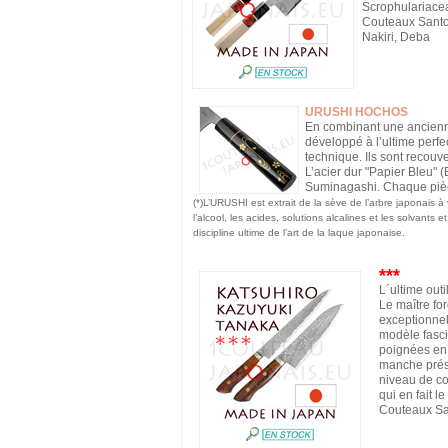
Scrophulariace
Couteaux Santo
Nakiri, Deba
URUSHI HOCHOS
En combinant une ancienne 
développé à l’ultime perfe
technique. Ils sont recouv
L’acier dur "Papier Bleu" 
Suminagashi. Chaque pièce 
(*)L’URUSHI est extrait de la sève de l’arbre japonais à
l’alcool, les acides, solutions alcalines et les solvant
discipline ultime de l’art de la laque japonaise.
***
L´ultime out
Le maître fo
exceptionnel
modèle fasci
poignées en 
manche prése
niveau de co
qui en fait l
Couteaux Sa