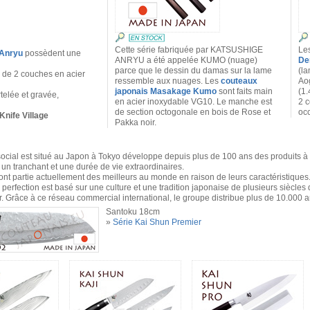
Cette série fabriquée par KATSUSHIGE
Le
 Anryu
possèdent une
ANRYU a été appelée KUMO (nuage)
De
parce que le dessin du damas sur la lame
(la
e de 2 couches en acier
ressemble aux nuages. Les
couteaux
Ao
japonais Masakage Kumo
sont faits main
(1.
telée et gravée,
en acier inoxydable VG10. Le manche est
2 c
de section octogonale en bois de Rose et
occ
Knife Village
Pakka noir.
social est situé au Japon à Tokyo développe depuis plus de 100 ans des produits à 
 un tranchant et une durée de vie extraordinaires.
ont partie actuellement des meilleurs au monde en raison de leurs caractéristiques
erfection est basé sur une culture et une tradition japonaise de plusieurs siècles 
. Grâce à ce réseau commercial international, le groupe distribue plus de 10.000 ar
Santoku 18cm
»
Série Kai Shun Premier