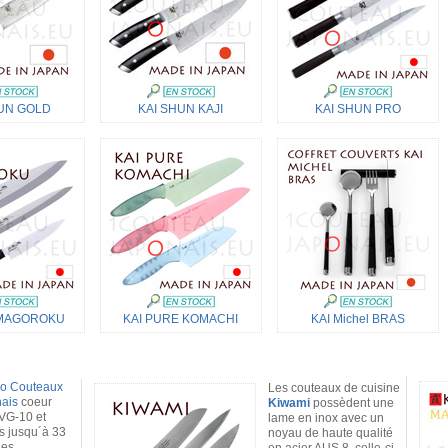
UN GOLD
KAI SHUN KAJI
KAI SHUN PRO
 MAGOROKU
KAI PURE KOMACHI
KAI Michel BRAS
o Couteaux
Les couteaux de cuisine
ais
coeur
Kiwami
possèdent une
 VG-10 et
lame en inox avec un
 jusqu´à 33
noyau de haute qualité
es.