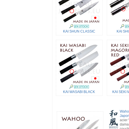
KAI SHUN CLASSIC
KAI SH
KAI WASABI BLACK
KAI SEKI
Waho
Japon
acier
damas
couch