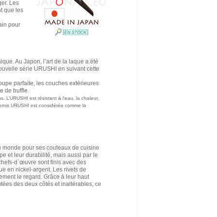
er. Les
t que les
ain pour
ue. Au Japon, l’art de la laque a été
nouvelle série URUSHI en suivant cette
oupe parfaite, les couches extérieures
 de buffle.
s. L’URUSHI est résistant à l’eau, la chaleur,
du vernis URUSHI est considérée comme la
au monde pour ses couteaux de cuisine
et leur durabilité, mais aussi par le
hefs-d´œuvre sont finis avec des
 en nickel-argent. Les rivets de
ment le regard. Grâce à leur haut
ées des deux côtés et inaltérables, ce