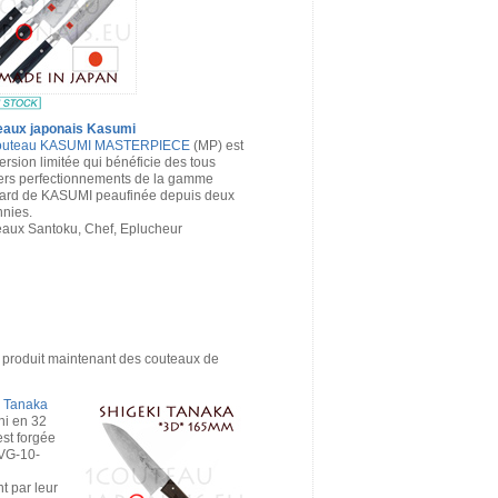
eaux japonais Kasumi
uteau KASUMI MASTERPIECE
(MP) est
ersion limitée qui bénéficie des tous
ers perfectionnements de la gamme
ard de KASUMI peaufinée depuis deux
nies.
aux Santoku, Chef, Eplucheur
il produit maintenant des couteaux de
i Tanaka
i en 32
est forgée
 VG-10-
t par leur