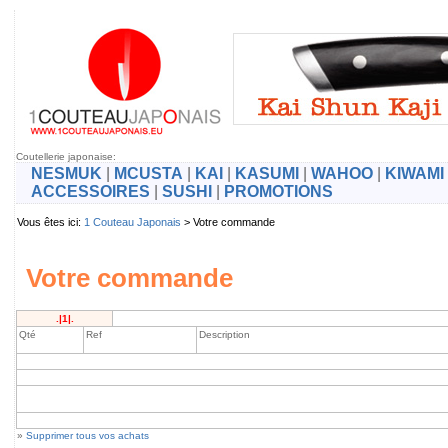
Coutellerie japonaise:
NESMUK
|
MCUSTA
|
KAI
|
KASUMI
|
WAHOO
|
KIWAMI
ACCESSOIRES
|
SUSHI
|
PROMOTIONS
Vous êtes ici:
1 Couteau Japonais
> Votre commande
Votre commande
.|1|.
Qté
Ref
Description
»
Supprimer tous vos achats