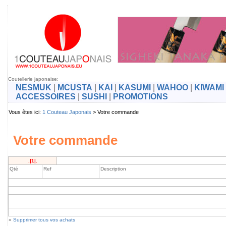
Coutellerie japonaise:
NESMUK
|
MCUSTA
|
KAI
|
KASUMI
|
WAHOO
|
KIWAMI
ACCESSOIRES
|
SUSHI
|
PROMOTIONS
Vous êtes ici:
1 Couteau Japonais
> Votre commande
Votre commande
.|1|.
Qté
Ref
Description
»
Supprimer tous vos achats