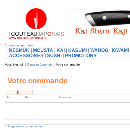
Coutellerie japonaise:
NESMUK
|
MCUSTA
|
KAI
|
KASUMI
|
WAHOO
|
KIWAMI
ACCESSOIRES
|
SUSHI
|
PROMOTIONS
Vous êtes ici:
1 Couteau Japonais
> Votre commande
Votre commande
.|1|.
Qté
Ref
Description
»
Supprimer tous vos achats